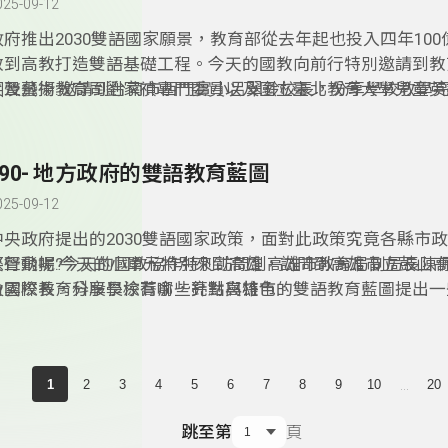
025-09-12
政府推出2030雙語國家願景，教育部從去年起也投入四年10
教到高教打造雙語基礎工程。今天的國教向前行特別邀請到教
訓及藝術教育司劉家禎專門委員以及國立臺北教育大學兒童英
笑聲飛揚:邀請到台南市西門實小呂翠鈴校長，分享學校教學
簡雅臻助理教授，分享台灣的雙語教育的實際的作為有哪些方
在校方推行雙語教育上又有哪些值得學習的模式呢？趕緊來聽
彩內容吧！
190- 地方政府的雙語教育藍圖
025-09-12
中央政府提出的2030雙語國家政策，面對此政策究竟各縣市
際行動呢?今天的國教協作特別訪問到高雄市教育局副局長陳
笑聲飛揚:今天的小單元特別來到高雄，訪問到高雄市立鼓山
及國際教育科股長涂蕎俞，針對高雄市的雙語教育藍圖提出一
俞雲校長，分享學校有哪些亮點與特色。
享，像是如何與多所大學有產學合作?另外推出的「外籍學生
學計畫」，如何將雙語教育結合國際教育？精彩內容別錯過!
...
1
2
3
4
5
6
7
8
9
10
20
跳至第
頁