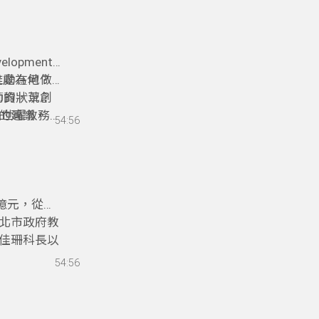
lopment
之處為何？
推動在地做
動的狀況？
師資，草創
的建議。
凃世曜教務
54:56
0億元，從國
北市政府教
佳珊科長以
。
教育的地方
54:56
異？地方政
的精彩內容