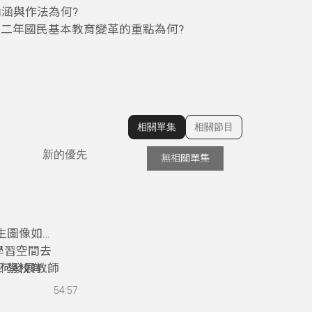
內涵與作法為何?
二年國民基本教育變革的重點為何?
相關單集
相關節目
顯示相關單集
新的優先
無相關單集
生圖像如何
學習空間去
如何發展教師
？學校有自
54:57