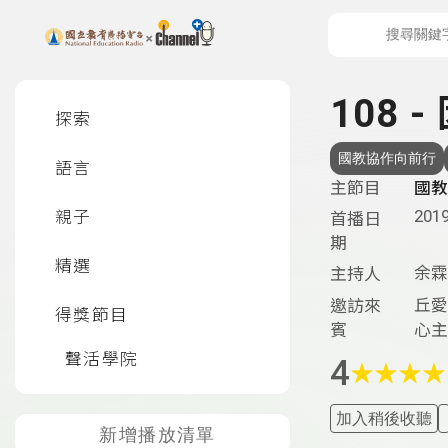
上方功能區塊
左側邊選單
108
探索
國教協作向前行
語言
主節目
國教
2019
親子
首播日
期
精選
余霖
主持人
丘愛
邀訪來
得獎節目
賓
心主
聲活學院
4
★
★
★
★
加入稍後收聽
新增播放清單