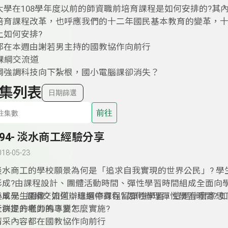
大學在108學年度以前的師資職前培育課程是如何安排的?其
培育課程改革，也呼應我們的十二年國民基本教育的變革，十
上如何安排?
都在本週由謝若男主持的國教協作向前行
-課綱交流道
綱強調科技向下紮根，國小電腦課卻消失？
集列表
日期篩選
前往
194- 淡水商工經驗分享
018-05-23
淡水商工的學校願景為何是「追求自我實現的世界公民」? 學
形成?由課程設計、團體活動時間、彈性學習時間組成全面向
達成學生圖像? 如何辦理選修課程? 如何辦理彈性學習時間? 
小單元--課綱交流道：總綱中有保留彈性學習，這是什麼意思
社群提升老師的專業?
行決定的權力嗎？要怎麼實施?
精采內容都在國教協作向前行