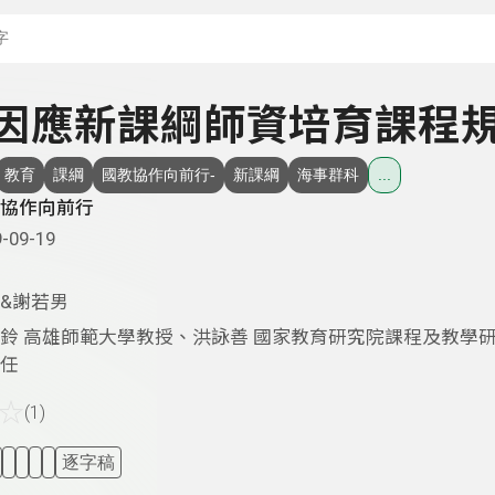
搜尋關鍵字：可輸入節
 - 因應新課綱師資培育課程
教育
課綱
國教協作向前行-
新課綱
海事群科
...
協作向前行
-09-19
&謝若男
鈴 高雄師範大學教授、洪詠善 國家教育研究院課程及教學
任
☆
(1)
逐字稿