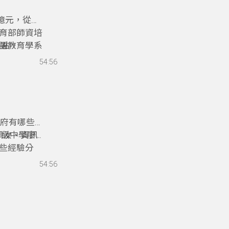
0億元，從國
育部師資培
語教育學系
亮點。
式和做法？
54:56
聽今天的精
政府有哪些實
佩汝、資訊
高級中學廖
些經驗分
蹲點協同教
54:56