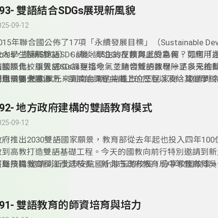
193- 雙語結合SDGs展現新風貌
025-09-12
015年聯合國公佈了17項「永續發展目標」（Sustainable Deve
Goals，簡稱SDGs），請談談SDGs在教育上的意義、可應用
校內學生接觸雙語SDGs後，學生的反饋與感受為何？如何「
請談談貴校引入SDGs課程迄今，並結合雙語教學一路以來推
法國際化」讓雙語SDGs更接地氣？跨領域的課程除了多元的
利用了哪些資源？
期也需要大量心力，請談談課程共備上的歷程以及給其他學校
校聲飛揚:這次單元來到南台灣的高雄市立三民家商，邀請到
主任分享校園的特色亮點。
192- 地方政府建構的雙語教育模式
025-09-12
政府推出2030雙語國家願景，教育部從去年起也投入四年10
教到高教打造雙語基礎工程。今天的國教向前行特別邀請到新
育局技職教育科江彥廷科長、新北市政府教育局中等教育科吳
笑聲飛揚:邀請到新北市安坑國小陳玉芳校長，分享校園故事
及新北市政府教育局國小教育科林奕成科長，分享台灣的雙語
政府建構出的雙語教育有哪些的模式呢？英語教學之間有何差
府在推行雙語教育上，有哪些值得參考及效仿的模式呢？今天
191- 雙語教育的師資培育與培力
歡迎準時收聽。