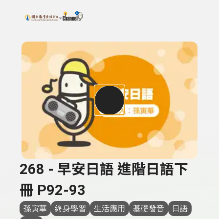
搜尋關鍵字：可輸入節目名稱、主持人或關鍵字
上方功能區塊
268 - 早安日語 進階日語下
冊 P92-93
孫寅華
終身學習
生活應用
基礎發音
日語