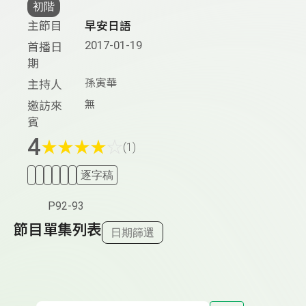
初階
主節目
早安日語
2017-01-19
首播日
期
孫寅華
主持人
無
邀訪來
賓
4
★
★
★
★
☆
(1)
逐字稿
P92-93
節目單集列表
日期篩選