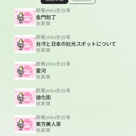
顯示相關單集
跟著yinka走台灣
金門包丁
孫寅華
跟著yinka走台灣
台湾と日本の観光スポットについて
孫寅華
跟著yinka走台灣
愛河
孫寅華
跟著yinka走台灣
迪化街
孫寅華
跟著yinka走台灣
東方美人茶
孫寅華