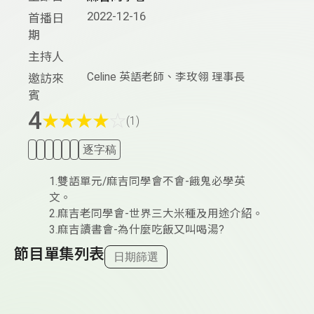
2022-12-16
首播日
期
主持人
Celine 英語老師、李玫翎 理事長
邀訪來
賓
4
★
★
★
★
☆
(1)
逐字稿
1.雙語單元/麻吉同學會不會-餓鬼必學英
文。
2.麻吉老同學會-世界三大米種及用途介紹。
3.麻吉讀書會-為什麼吃飯又叫喝湯?
節目單集列表
日期篩選