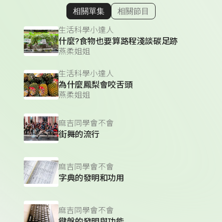
相關單集
相關節目
顯示相關單集
生活科學小達人
什麼?食物也要算路程淺談碳足跡
燕柔姐姐
生活科學小達人
為什麼鳳梨會咬舌頭
燕柔姐姐
麻吉同學會不會
街舞的流行
麻吉同學會不會
字典的發明和功用
麻吉同學會不會
鍵盤的發明與功能