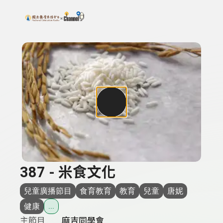
搜尋關鍵字：可輸入節目名稱、主持人或關鍵字
上方功能區塊
387 - 米食文化
兒童廣播節目
食育教育
教育
兒童
唐妮
健康
...
主節目
麻吉同學會