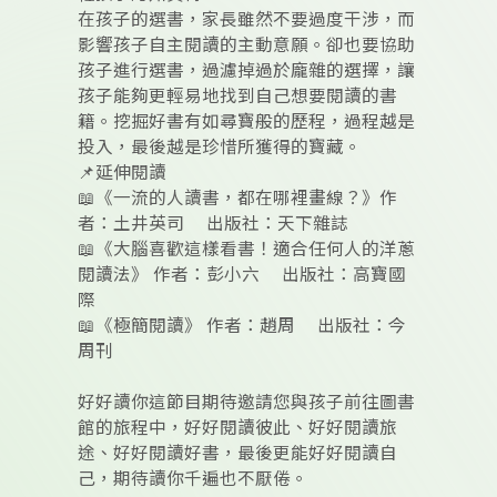
在孩子的選書，家長雖然不要過度干涉，而
影響孩子自主閱讀的主動意願。卻也要協助
孩子進行選書，過濾掉過於龐雜的選擇，讓
孩子能夠更輕易地找到自己想要閱讀的書
籍。挖掘好書有如尋寶般的歷程，過程越是
投入，最後越是珍惜所獲得的寶藏。
📌延伸閱讀
📖《一流的人讀書，都在哪裡畫線？》作
者：土井英司 出版社：天下雜誌
📖《大腦喜歡這樣看書！適合任何人的洋蔥
閱讀法》 作者：彭小六 出版社：高寶國
際
📖《極簡閱讀》 作者：趙周 出版社：今
周刊
好好讀你這節目期待邀請您與孩子前往圖書
館的旅程中，好好閱讀彼此、好好閱讀旅
途、好好閱讀好書，最後更能好好閱讀自
己，期待讀你千遍也不厭倦。