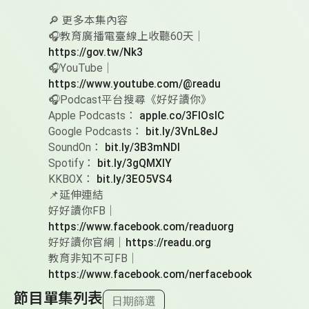
🔎 更多本集內容
🎧教育廣播電臺線上收聽60天｜
https://gov.tw/Nk3
🎧YouTube｜
https://www.youtube.com/@readu
🎧Podcast平台搜尋《好好讀你》
Apple Podcasts：
apple.co/3FlOslC
Google Podcasts：
bit.ly/3VnL8eJ
SoundOn：
bit.ly/3B3mNDl
Spotify：
bit.ly/3gQMXlY
KKBOX：
bit.ly/3EO5VS4
📌延伸連結
好好讀你FB｜
https://www.facebook.com/readuorg
好好讀你官網｜
https://readu.org
教育非知不可FB｜
https://www.facebook.com/nerfacebook
節目單集列表
日期篩選