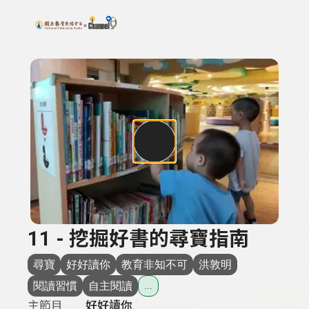
搜尋關鍵字：可輸入節目名稱、主持人或關鍵字
上方功能區塊
11 - 挖掘好書的尋寶指南
尋寶
好好讀你
教育非知不可
洪敦明
閱讀習慣
自主閱讀
...
主節目
好好讀你