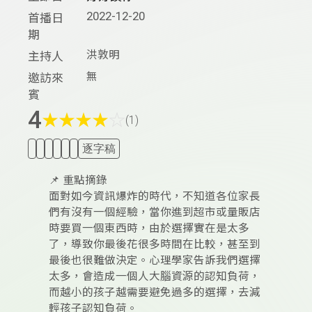
2022-12-20
首播日
期
洪敦明
主持人
無
邀訪來
賓
4
★
★
★
★
☆
(1)
逐字稿
📌 重點摘錄
面對如今資訊爆炸的時代，不知道各位家長
們有沒有一個經驗，當你進到超市或量販店
時要買一個東西時，由於選擇實在是太多
了，導致你最後花很多時間在比較，甚至到
最後也很難做決定。心理學家告訴我們選擇
太多，會造成一個人大腦資源的認知負荷，
而越小的孩子越需要避免過多的選擇，去減
輕孩子認知負荷。