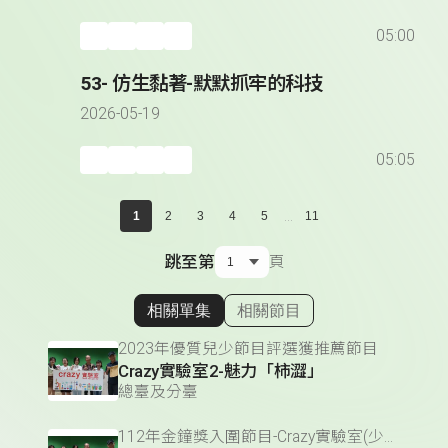
05:00
53- 仿生黏著-默默抓牢的科技
2026-05-19
05:05
...
1
2
3
4
5
11
跳至第
頁
相關單集
相關節目
顯示相關單集
2023年優質兒少節目評選獲推薦節目
Crazy實驗室2-魅力「柿澀」
總臺及分臺
112年金鐘獎入圍節目-Crazy實驗室(少年節目獎&少年節目主持人獎)