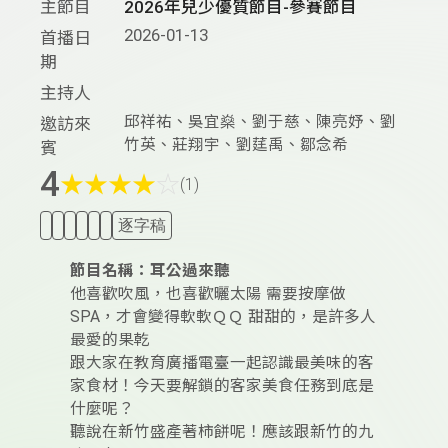
主節目
2026年兒少優質節目-參賽節目
2026-01-13
首播日
期
主持人
邱祥祐、吳宜燊、劉于慈、陳亮妤、劉
邀訪來
竹英、莊翔宇、劉莛禹、鄒念希
賓
4
★
★
★
★
☆
(1)
逐字稿
節目名稱：耳公過來聽
他喜歡吹風，也喜歡曬太陽 需要按摩做
SPA，才會變得軟軟ＱＱ 甜甜的，是許多人
最愛的果乾
跟大家在教育廣播電臺一起認識最美味的客
家食材！今天要解鎖的客家美食任務到底是
什麼呢？
聽說在新竹盛產著柿餅呢！應該跟新竹的九