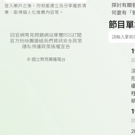
探討有關
登入帳戶之後，你就能建立及分享播放清
何要有「
單、取得個人化推薦內容等。
節目單
回官網
常見問題
網站導覽
RSS訂閱
官方粉絲團
連絡我們
資訊安全政策
隱私保護政策
版權宣告
© 國立教育廣播電台
2
2
2