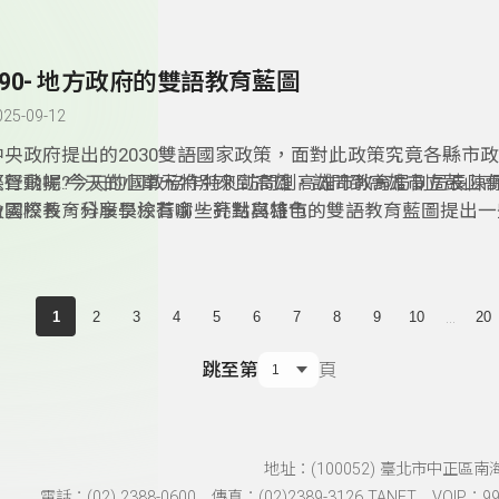
簡雅臻助理教授，分享台灣的雙語教育的實際的作為有哪些方
在校方推行雙語教育上又有哪些值得學習的模式呢？趕緊來聽
彩內容吧！
190- 地方政府的雙語教育藍圖
025-09-12
中央政府提出的2030雙語國家政策，面對此政策究竟各縣市
際行動呢?今天的國教協作特別訪問到高雄市教育局副局長陳
笑聲飛揚:今天的小單元特別來到高雄，訪問到高雄市立鼓山
及國際教育科股長涂蕎俞，針對高雄市的雙語教育藍圖提出一
俞雲校長，分享學校有哪些亮點與特色。
享，像是如何與多所大學有產學合作?另外推出的「外籍學生
學計畫」，如何將雙語教育結合國際教育？精彩內容別錯過!
...
1
2
3
4
5
6
7
8
9
10
20
跳至第
頁
地址：(100052) 臺北市中正區南
電話：(02) 2388-0600 傳真：(02)2389-3126 TANET VOIP：991