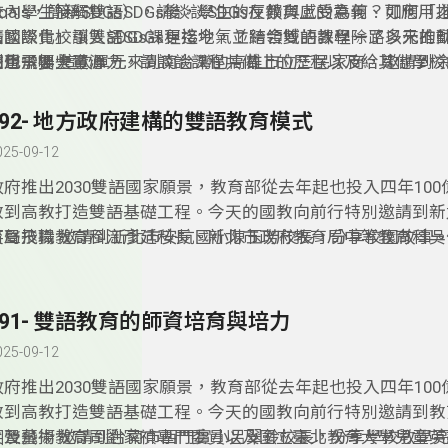
Goals，簡稱SDGs），請談談SDGs在教育上的意義、可應用
校內學生接觸雙語SDGs後，學生的反饋與感受為何？如何「
請談談貴校引入SDGs課程迄今，並結合雙語教學一路以來推
法國際化」讓雙語SDGs更接地氣？跨領域的課程除了多元的
利用了哪些資源？
期也需要大量心力，請談談課程共備上的歷程以及給其他學校
校聲飛揚:這次單元來到南台灣的高雄市立三民家商，邀請到
主任分享校園的特色亮點。
192- 地方政府建構的雙語教育模式
025-09-12
政府推出2030雙語國家願景，教育部從去年起也投入四年10
教到高教打造雙語基礎工程。今天的國教向前行特別邀請到新
育局技職教育科江彥廷科長、新北市政府教育局中等教育科吳
笑聲飛揚:邀請到新北市安坑國小陳玉芳校長，分享校園故事
及新北市政府教育局國小教育科林奕成科長，分享台灣的雙語
政府建構出的雙語教育有哪些的模式呢？英語教學之間有何差
府在推行雙語教育上，有哪些值得參考及效仿的模式呢？今天
191- 雙語教育的師資培育與培力
歡迎準時收聽。
025-09-12
政府推出2030雙語國家願景，教育部從去年起也投入四年10
教到高教打造雙語基礎工程。今天的國教向前行特別邀請到教
訓及藝術教育司劉家禎專門委員以及國立臺北教育大學兒童英
笑聲飛揚:邀請到台南市西門實小呂翠鈴校長，分享學校教學