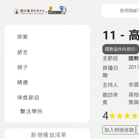
上方功能區塊
左側邊選單
11 
探索
國教協作向前行-
語言
主節目
國教
2017
親子
首播日
期
精選
余霖
主持人
高柏
邀訪來
得獎節目
賓
策與
聲活學院
4
★
★
★
★
加入稍後收聽
新增播放清單