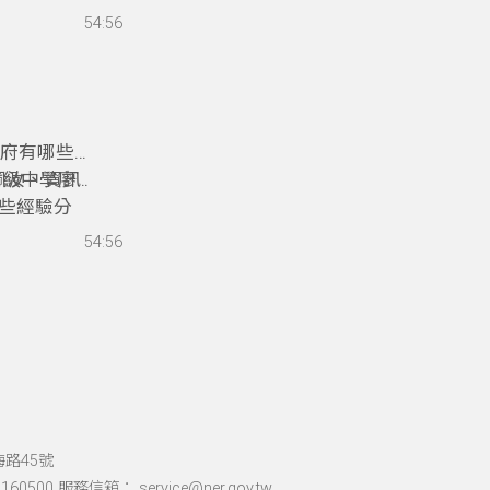
式和做法？
54:56
聽今天的精
政府有哪些實
佩汝、資訊
高級中學廖
些經驗分
蹲點協同教
54:56
海路45號
60500 服務信箱： service@ner.gov.tw