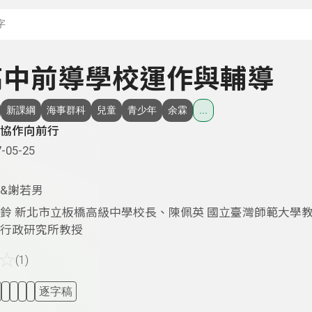
搜尋關鍵字：可輸入節
- 高中前導學校運作與輔導
新課綱
海事群科
兒童
青少年
余霖
...
協作向前行
-05-25
&謝若男
鈴 新北市立板橋高級中學校長、陳佩英 國立臺灣師範大學
行政研究所教授
☆
(1)
逐字稿