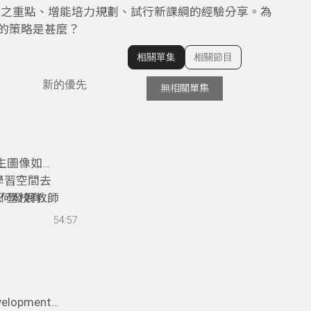
綱之重點、增能培力規劃、試行新課綱的經驗分享。為
的策略是甚麼？
相關單集
相關節目
顯示相關單集
新的優先
無相關單集
生圖像如何
學習空間去
如何發展教師
？學校有自
54:57
lopment