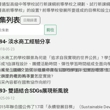
普通型高級中等學校試行新課綱前導學校之規劃、試行新課
普高前導學校」的設置? 前導學校發展所要達成的目標和設立
集列表
日期篩選
前往
194- 淡水商工經驗分享
018-05-23
淡水商工的學校願景為何是「追求自我實現的世界公民」? 學
形成?由課程設計、團體活動時間、彈性學習時間組成全面向
達成學生圖像? 如何辦理選修課程? 如何辦理彈性學習時間? 
小單元--課綱交流道：總綱中有保留彈性學習，這是什麼意思
社群提升老師的專業?
行決定的權力嗎？要怎麼實施?
精采內容都在國教協作向前行
193- 雙語結合SDGs展現新風貌
025-09-12
015年聯合國公佈了17項「永續發展目標」（Sustainable Deve