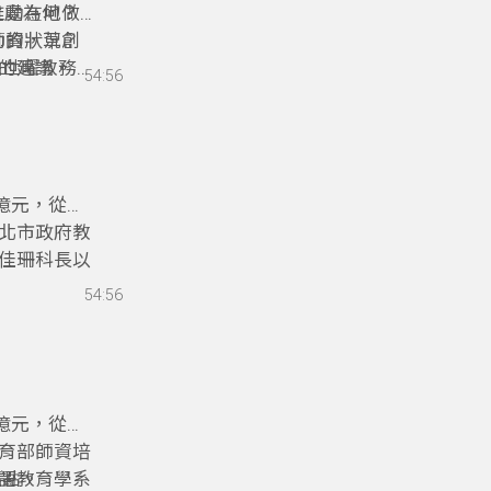
之處為何？
推動在地做
動的狀況？
師資，草創
的建議。
凃世曜教務
54:56
0億元，從國
北市政府教
佳珊科長以
。
教育的地方
54:56
異？地方政
的精彩內容
0億元，從國
育部師資培
語教育學系
亮點。