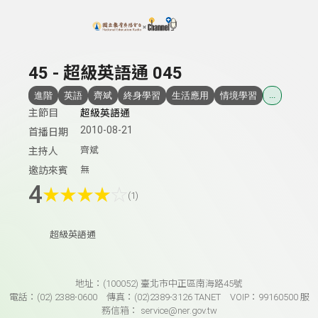
上方功能區塊
45 - 超級英語通 045
進階
英語
齊斌
終身學習
生活應用
情境學習
...
主節目
超級英語通
2010-08-21
首播日期
齊斌
主持人
無
邀訪來賓
4
★
★
★
★
☆
(1)
超級英語通
頁尾資訊
地址：(100052) 臺北市中正區南海路45號
電話：(02) 2388-0600 傳真：(02)2389-3126 TANET VOIP：99160500 服
務信箱： service@ner.gov.tw