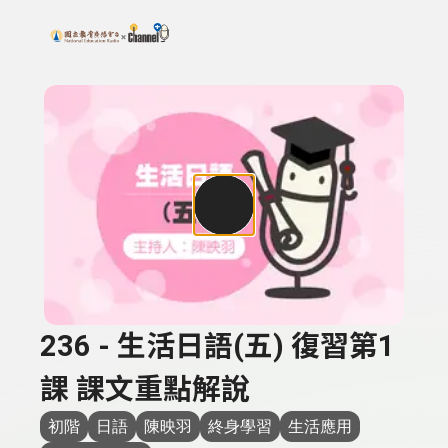
搜尋關鍵字：可輸入節目名稱、主持人或關鍵字
上方功能區塊
236 - 生活日語(五) 復習第1
課 課文重點解說
初階
日語
陳映羽
終身學習
生活應用