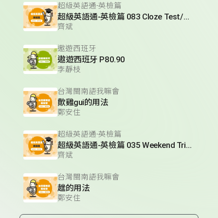
超級英語通-英檢篇
超級英語通-英檢篇 083 Cloze Test/段落填空-13
齊斌
遨遊西班牙
遨遊西班牙 P80.90
李靜枝
台灣閩南語我嘛會
歕雞gui的用法
鄭安住
超級英語通-英檢篇
超級英語通-英檢篇 035 Weekend Trip- 週末旅遊
齊斌
台灣閩南語我嘛會
趖的用法
鄭安住