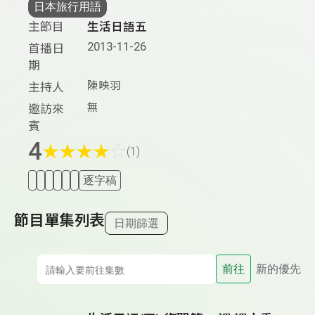
日本旅行用語
主節目
生活日語五
2013-11-26
首播日
期
陳映羽
主持人
無
邀訪來
賓
4
★
★
★
★
☆
(1)
逐字稿
節目單集列表
日期篩選
前往
新的優先