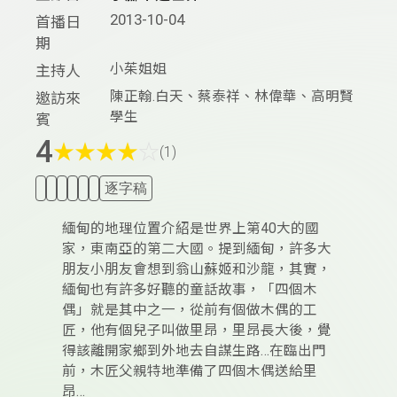
2013-10-04
首播日
期
小茱姐姐
主持人
陳正翰.白天、蔡泰祥、林偉華、高明賢
邀訪來
學生
賓
4
★
★
★
★
☆
(1)
逐字稿
緬甸的地理位置介紹是世界上第40大的國
家，東南亞的第二大國。提到緬甸，許多大
朋友小朋友會想到翁山蘇姬和沙龍，其實，
緬甸也有許多好聽的童話故事，「四個木
偶」就是其中之一，從前有個做木偶的工
匠，他有個兒子叫做里昂，里昂長大後，覺
得該離開家鄉到外地去自謀生路…在臨出門
前，木匠父親特地準備了四個木偶送給里
昂…