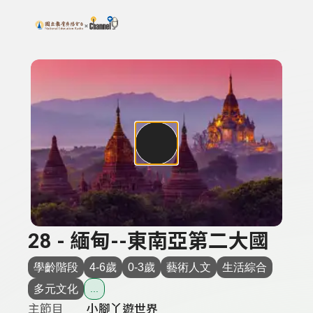
搜尋關鍵字：可輸入節目名稱、主持人或關鍵字
上方功能區塊
28 - 緬甸--東南亞第二大國
學齡階段
4-6歲
0-3歲
藝術人文
生活綜合
多元文化
...
主節目
小腳丫遊世界