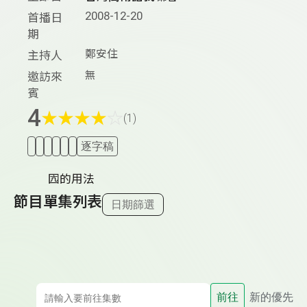
2008-12-20
首播日
期
鄭安住
主持人
無
邀訪來
賓
4
★
★
★
★
☆
(1)
逐字稿
囥的用法
節目單集列表
日期篩選
前往
新的優先