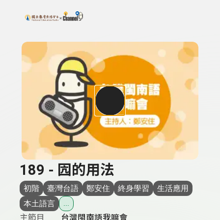
搜尋關鍵字：可輸入節目名稱、主持人或關鍵字
上方功能區塊
189 - 囥的用法
初階
臺灣台語
鄭安住
終身學習
生活應用
本土語言
...
主節目
台灣閩南語我嘛會