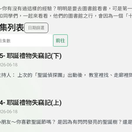
～你有沒有過這樣的經驗？明明是要去圖書館看書，可是第
老師和同學們，一起來看看，他們的圖書館之行，會因為一個「
集列表
日期篩選
前往
45- 耶誕禮物失竊記(下)
026-06-18
主持人： 上次的「聖誕偵探團」出動後， 教室裡找、走廊裡
了操場後面～ 他們發現奇怪的腳印、毛茸茸的影子， 還有……
會不會那位「聖誕小偷」根本不是人？ 快跟著他們一起去揭
謎團！ English ON！世界 GO！
44- 耶誕禮物失竊記(上)
026-06-18
小朋友～你喜歡聖誕節嗎？ 是因為有閃閃發亮的聖誕樹？還
多驚喜禮物？ 每到十二月，學校裡是不是都變得超～有～節