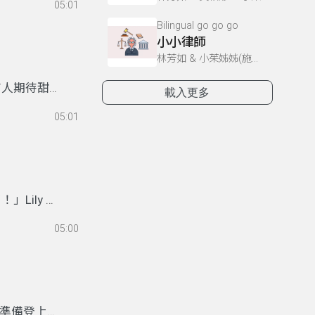
05:01
怎麼辦？ 今
Bilingual go go go
來看看他們怎麼
小小律師
林芳如 & 小茱姊姊(施賢琴) & 黃柏諺
有人期待甜
載入更多
友～如果你
05:01
一起飛進雲
Lily 緊
小，雲在腳
05:00
！ 這一
O
！
，正準備登上飛