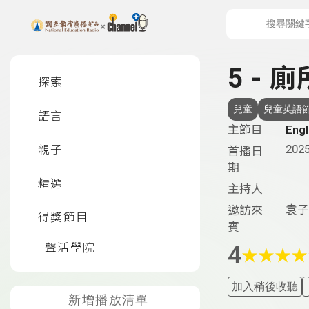
上方功能區塊
左側邊選單
5 - 
探索
兒童
兒童英語
語言
主節目
Eng
2025
親子
首播日
期
精選
主持人
袁子
邀訪來
得獎節目
賓
聲活學院
4
★
★
★
★
加入稍後收聽
新增播放清單