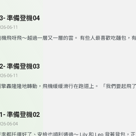
氛！ 不過，如果有一天，你準備好的禮物突然不見了…… 那會
天，Lily 和 Leo 就要遇到一場「禮物大消失」事件， 一起
43- 準備登機04
成聖誕小偵探吧！ English ON！世界 GO！
026-06-11
飛機飛呀飛～越過一層又一層的雲。 有些人最喜歡吃麵包，
點， 也有人只是覺得，能在天空上吃飯，真的太酷了！ 小朋
也坐上飛機， 你最想在雲朵上吃什麼呢？ 今天，就跟著我們
端， 聽聽那份「空中味道的旅行」～ English ON！世界 GO！
42- 準備登機03
026-06-11
引擎轟隆隆地轉動，飛機緩緩滑行在跑道上。 「我們要起飛了！」
張地握著椅背。 飛機加速、抬頭、升空～ 窗外的城市越來越
下飄動。 第一次飛上天空的他們， 好像真的飛進了夢裡的世界
集，就讓我們跟著他們一起在雲端旅行～
English ON
！世界
G
41- 準備登機02
026-06-04
行李都托運好了、安檢也順利通過～ Lily 和 Leo 背著背包