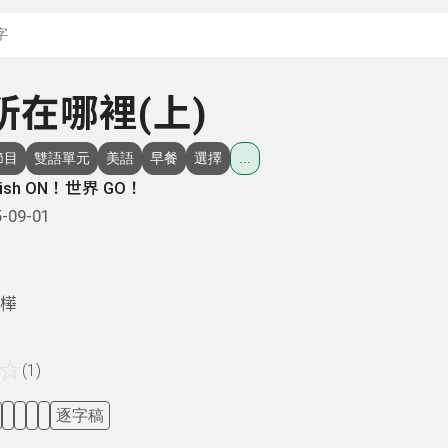
搜尋關鍵字：可輸入節
廁所在哪裡(上)
節目
雙語單元
美語
早餐
選擇
...
lish ON！世界 GO！
-09-01
樺
☆
(1)
逐字稿