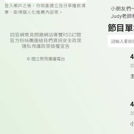
登入帳戶之後，你就能建立及分享播放清
小朋友們
單、取得個人化推薦內容等。
Judy
節目單
回官網
常見問題
網站導覽
RSS訂閱
官方粉絲團
連絡我們
資訊安全政策
隱私保護政策
版權宣告
© 國立教育廣播電台
2
大
2