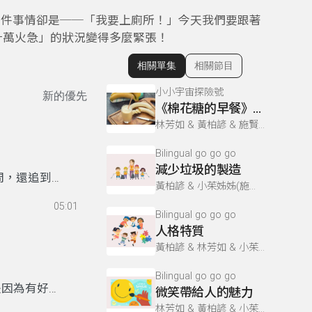
一件事情卻是──「我要上廁所！」今天我們要跟著
十萬火急」的狀況變得多麼緊張！
相關單集
相關節目
顯示相關單集
小小宇宙探險號
新的優先
《棉花糖的早餐》吃早餐好處多多
林芳如 & 黃柏諺 & 施賢琴
Bilingual go go go
減少垃圾的製造
問，還追到
黃柏諺 & 小茱姊姊(施賢琴) & 林芳如
餅乾香味！
05:01
開這場聖誕
Bilingual go go go
人格特質
黃柏諺 & 林芳如 & 小茱姊姊(施賢琴)
Bilingual go go go
是因為有好
微笑帶給人的魅力
～日～氣～
林芳如 & 黃柏諺 & 小茱姊姊(施賢琴)