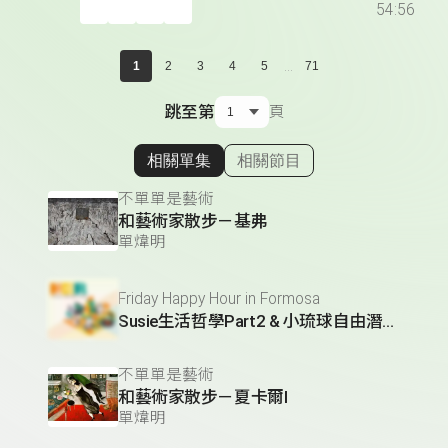
54:56
...
1
2
3
4
5
71
跳至第
頁
相關單集
相關節目
顯示相關單集
不單單是藝術
和藝術家散步－基弗
單煒明
Friday Happy Hour in Formosa
Susie生活哲學Part2 & 小琉球自由潛水教練Ray *Susie Lee's Life Philosophy Part 2 & XiaoliuqiuFreediving Coach Ray
不單單是藝術
和藝術家散步－夏卡爾Ⅰ
單煒明