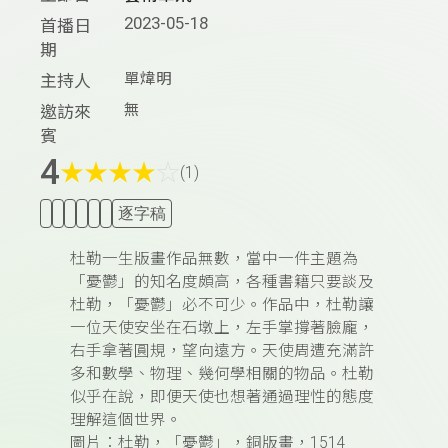
2023-05-18
首播日
期
單煒明
主持人
無
邀訪來
賓
4
★
★
★
★
☆
(1)
逐字稿
杜勒一生版畫作品無數，當中一件主題為
「憂鬱」的知名度頗高，各種書籍只要談及
杜勒，「憂鬱」必不可少。作品中，杜勒讓
一位天使安坐在石墩上，左手掌撐著臉龐，
右手拿著圓規，望向遠方。天使周遭充滿許
多和數學、物理、幾何學相關的物品。杜勒
似乎在說，即便天使也想著通過理性的態度
理解這個世界。
圖片：杜勒，「憂鬱」，銅版畫，1514