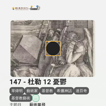
搜尋關鍵字：可輸入節目名稱、主持人或關鍵字
上方功能區塊
147 - 杜勒 12 憂鬱
單煒明
藝術家
基督教
希臘神話
達芬奇
基督教藝術
...
主節目
藝術單飛