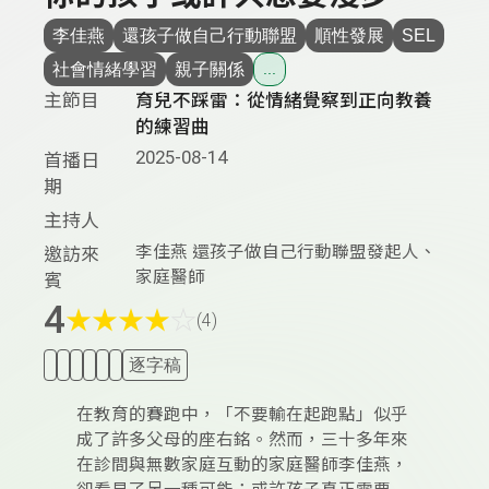
李佳燕
還孩子做自己行動聯盟
順性發展
SEL
社會情緒學習
親子關係
...
主節目
育兒不踩雷：從情緒覺察到正向教養
的練習曲
2025-08-14
首播日
期
主持人
李佳燕 還孩子做自己行動聯盟發起人、
邀訪來
家庭醫師
賓
4
★
★
★
★
☆
(4)
逐字稿
在教育的賽跑中，「不要輸在起跑點」似乎
成了許多父母的座右銘。然而，三十多年來
在診間與無數家庭互動的家庭醫師李佳燕，