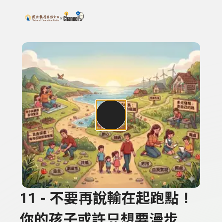
搜尋關鍵字：可輸入節目名稱、主持人或關鍵字
上方功能區塊
11 - 不要再說輸在起跑點！
你的孩子或許只想要漫步