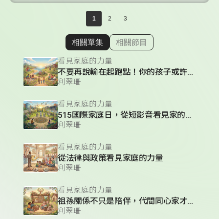
1
2
3
相關單集
相關節目
顯示相關單集
看見家庭的力量
不要再說輸在起跑點！你的孩子或許只想要漫步
利翠珊
看見家庭的力量
515國際家庭日，從短影音看見家的多元樣貌
利翠珊
看見家庭的力量
從法律與政策看見家庭的力量
利翠珊
看見家庭的力量
祖孫關係不只是陪伴，代間同心家才更穩
利翠珊