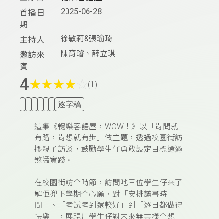
2025-06-28
首播日
期
徐敏莉&張瑜琦
主持人
陳育璿、薛立琪
邀訪來
賓
4
★
★
★
★
☆
(1)
逐字稿
這集《暢樂客語屋，WOW！》以「肯問就
有路，肯想就有步」做主題，透過校園街訪
摎親子訪談，鼓勵學生仔勇敢設定目標還過
煞猛實踐。
在校園街訪个時節，訪問吔三位學生仔來了
解佢兜下學期个心願，對「安排讀書時
間」、「考試考到還較好」到「逐日都做得
快樂」，展現出學生仔對未來無共樣个想