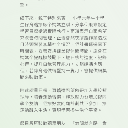
望。
續下來，親子特別來賓——小學六年生个學
生仔育璿摎厥个媽媽立琪，分享仰般來設定
學習目標還過實際執行。育璿表示自家希望
來改善時間管理，正毋會熬夜摎趕作業造成
日時頭學習無精神个情況。佢計畫透過寫下
時間表，妥善安排課業摎休閒時間，還會在
媽媽个提醒摎鼓勵下，逐日檢討進度、記錄
心得，提升自我管理能力。立琪媽媽也應
佢，若係育璿做得堅持一隻月，會提供細獎
勵來鼓勵佢。
除忒課業目標，育璿還希望做得加入學校籃
球隊，培養運動習慣、釋放壓力乜增加摎同
學个友情。佢摎好友阿翔計劃共下參加，摎
運動融入生活，實現學習摎生活个平衡。
節目最尾鼓勵聽眾朋友：「肯問就有路，肯