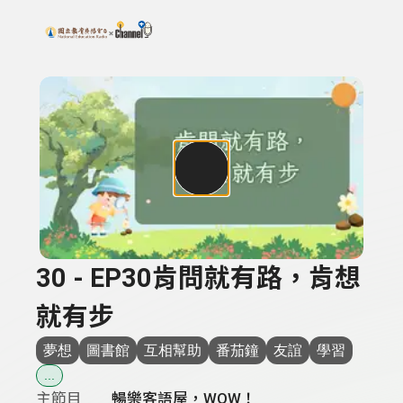
搜尋關鍵字：可輸入節目名稱、主持人或關鍵字
上方功能區塊
30 - EP30肯問就有路，肯想
就有步
夢想
圖書館
互相幫助
番茄鐘
友誼
學習
...
主節目
暢樂客語屋，WOW！