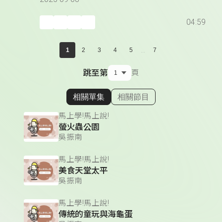
04:59
...
1
2
3
4
5
7
跳至第
頁
相關單集
相關節目
顯示相關單集
馬上學!馬上說!
螢火蟲公園
吳振南
馬上學!馬上說!
美食天堂太平
吳振南
馬上學!馬上說!
傳統的童玩與海龜蛋