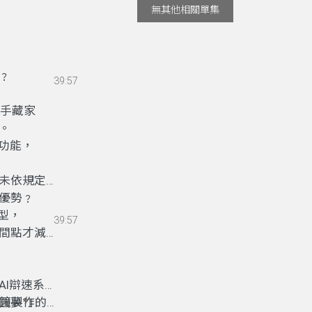
無其他相關單集
﹖
39:57
手藏家
。
功能
，
未依規定讓
優勢
，
﹖
型，
39:57
間點才減速
AI辯速系
圓夢
鐘製作的速
?
」