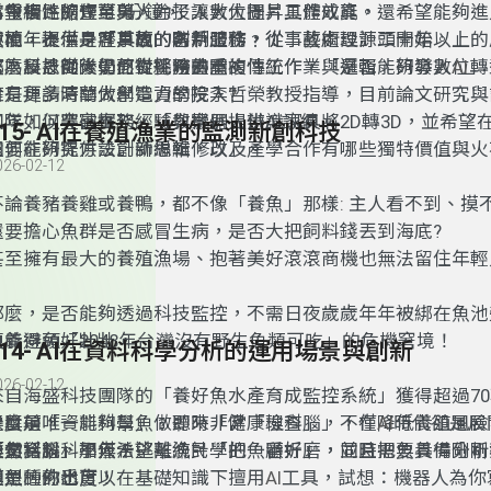
率報告
為重複性的作業與人力投入
當今網路隨查可蒐
，
縮短至
5
分鐘
，
除了讓數位圖片具體成真
，
大大提昇工作效能
。
，還希望能夠進
陳柏年表示：「
實境，提供身歷其境的客戶體驗﹖！
然而
，
不僅是客戶面的創新服務
事故的防制工作，從事故處理源頭開始。
，從事藝術設計二十年以上的
」
那麼科技團隊如何從警務熟悉的傳統作業與邏輯，研發數位轉
監，反思從大學熬夜挑燈畫圖，
成為設計師後仍
面對耗時的重複性工作
，「
是否能夠導入
AI
」
案！﹖
擁有更多時間做創造力的投入
於是拜請清華大學電資學院李哲榮教授指導
?
，目前論文研究與
五年，以豐富實務經驗與案例提供AI訓練。
團隊如何突破框架，「教機器人辨識家具將2D轉3D，並希望在
115- AI在養殖漁業的監測新創科技
還要能夠提供設計師編輯修改」。
如何在研究方法創新思維，以及產學合作有哪些獨特價值與火
026-02-12
不論養豬養雞或養鴨，
都不像
「
養魚
」
那樣
:
主人看不到
、
摸
還要擔心魚群是否感冒生病
，
是否大把飼料錢丟到海底
?
甚至擁有最大的養殖漁場、抱著美好滾滾商機也無法留住年輕人
那麼，是否能夠透過科技監控，不需日夜歲歲年年被綁在魚池
魚養得頭好壯壯，
更能避免「2048年台灣沒有野生魚類可吃」的危機窘境！
114- AI在資料科學分析的運用場景與創新
026-02-12
來自海盛科技團隊的「養好魚水產育成監控系統」獲得超過7
標獎項
是目前唯一能夠幫魚做即時「健康檢查」
什麼是「
，
資料科學
」﹖
聽來非常
「
理科腦
，不僅降低養殖風險
」，
在
AI
時代卻是展
產量。
換句話說
「
雖然
文科腦
資料科學無法逃離
，不僅希望幫漁民「
」
加入
！
統計學
把魚顧好
的一番折磨，並且需要具備分析
」，
同時把魚養得剛剛
同魚種的出貨
模型的熟悉度，
但是，你也可以在基礎知識下擅用
！
AI
工具
，
試想
：
機器人為你