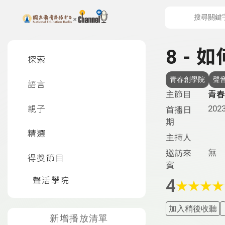
上方功能區塊
左側邊選單
8 -
探索
青春創學院
聲
語言
主節目
青春
2023
親子
首播日
期
精選
主持人
無
邀訪來
得獎節目
賓
聲活學院
4
★
★
★
★
加入稍後收聽
新增播放清單