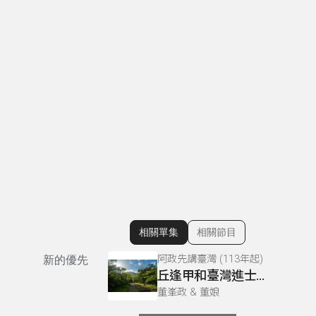
。
相關單集
相關節目
顯示相關單集
阿政先講臺灣 (113年起)
新的優先
丘逢甲和臺灣進士03
董峯政 & 董娘