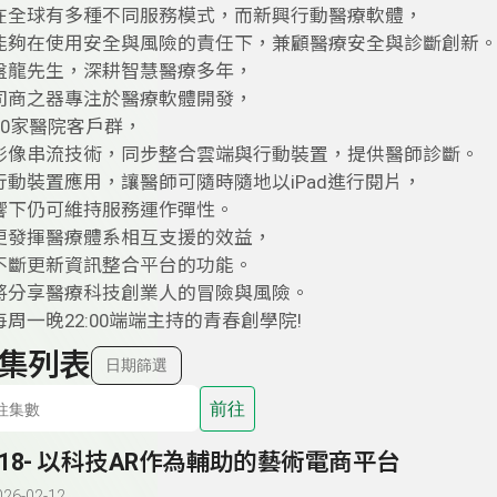
在全球有多種不同服務模式，而新興行動醫療軟體，
能夠在使用安全與風險的責任下，兼顧醫療安全與診斷創新
盤龍先生，深耕智慧醫療多年，
司商之器專注於醫療軟體開發，
00家醫院客戶群，
影像串流技術，同步整合雲端與行動裝置，提供醫師診斷。
行動裝置應用，讓醫師可隨時隨地以iPad進行閱片，
響下仍可維持服務運作彈性。
更發揮醫療體系相互支援的效益，
不斷更新資訊整合平台的功能。
將分享醫療科技創業人的冒險與風險。
周一晚22:00端端主持的青春創學院!
集列表
日期篩選
前往
118- 以科技AR作為輔助的藝術電商平台
026-02-12