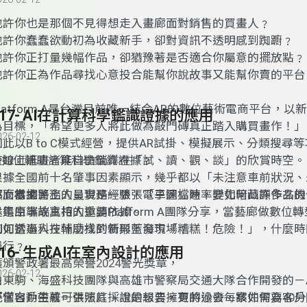
也許你也是那個不見得想走入畫廊面對銷售的買畫人
﹖
也許你蠢蠢欲動初為收藏新手
，
卻對資訊不透明感到踟躕
﹖
也許你正打量幾幅作品
，
卻猶豫著是否適合你屬意的擺放點
﹖
也許你正為作品尋找心意投合能幫你說故事又能幫你賣的平台
latform A
是台灣目前唯一結合
AR
的數位藝術電商平台
，以新
117- AI在計算科學鑑識證據的應用
為目標，「
希望更多人將此做為敲門磚真正踏入購買畫作
！」
026-02-12
因此以B to C模式經營，提供
AR
試掛
、
模擬展示
、
分類搜尋等
使線上逛畫者能自由徜徉在「試、讀、觀、談」的欣賞時空。
I
如何輔助計算科學鑑識證據
﹖
根據全國前十名肇事因素顯示，幾乎都以
「
未注意車前狀況、
那麼當
車」
然而根據警務人員實務經驗
為主，
網路上的呈現是一張張電子圖檔時
，「
車速
」
速率變化暗藏許多玄機
，
要如何凸顯作品的
本集由端端主持人邀請
是還原事故真相的重要依據。
Platform A
團隊分享
，當藝廊做數位轉
如何透過科技輔助找到新興藍海市場﹖
例如當事人在什麼樣的情形下發現
「
糟糕
！
危險
！」，什麼時
慢行﹖
116- 生成AI在室內設計的應用
獲頒警政署最高榮譽
2024
警光獎章
，
026-02-12
由東駒
、
海盛科技團隊與高雄市警察局交通大隊合作開發的
－
統，
不僅自動生成可供法庭採證的報告，更
「當客戶帶著一張照片
，說是想要擁有的沙發，
將過去每案件需要
該如何為客戶
40
分