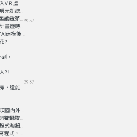
入VＲ虛擬
房元凱總
型的改革方
，
讓設計師
39:57
計畫歷時第
AI建模後
花?
不到
，
? !
39:57
旁，還能把
0項國內外指
，還能提升
開雙翅歡迎
程式和統計
好
，
有利不
寫程式
，
程