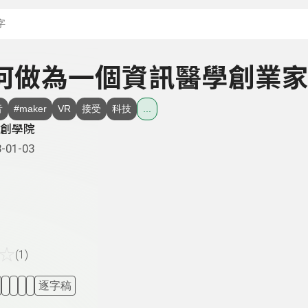
搜尋關鍵字：可輸入節
 如何做為一個資訊醫學創業
音
#maker
VR
接受
科技
...
創學院
-01-03
☆
(1)
逐字稿