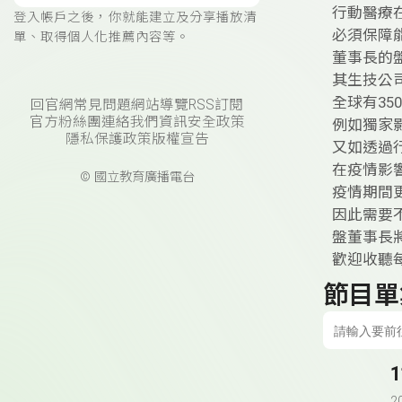
行動醫療
登入帳戶之後，你就能建立及分享播放清
必須保障
單、取得個人化推薦內容等。
董事長的
其生技公
全球有35
回官網
常見問題
網站導覽
RSS訂閱
官方粉絲團
連絡我們
資訊安全政策
例如獨家
隱私保護政策
版權宣告
又如透過
在疫情影
© 國立教育廣播電台
疫情期間
因此需要
盤董事長
歡迎收聽每
節目單
2