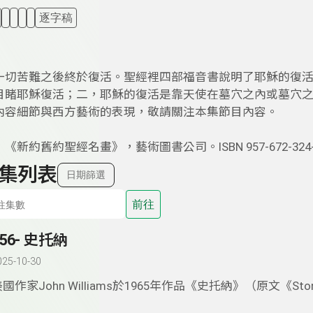
逐字稿
一切苦難之後終於復活。聖經裡四部福音書說明了耶穌的復
目睹耶穌復活；二，耶穌的復活是靠天使在墓穴之內或墓穴
內容細節與西方藝術的表現，敬請關注本集節目內容。
《新約舊約聖經名畫》，藝術圖書公司。ISBN 957-672-324-
集列表
日期篩選
前往
356- 史托納
025-10-30
國作家John Williams於1965年作品《史托納》（原文《Sto
為《斯通納》）名氣不小，文壇家喻戶曉的一本書。本集節目