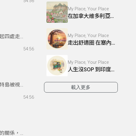
54:56
My Place, Your Place
在加拿大維多利亞的慢時光
My Place, Your Place
起四處走走
走出舒適圈 在塞內加爾工作的日子
的旅程。
54:56
My Place, Your Place
人生沒SOP 到印度當志工的臨場修煉術
特島被視為
載入更多
區。於是，
54:56
神話，夾帶
的關係，克