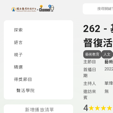
上方功能區塊
左側邊選單
262
探索
督復活
語言
親子
藝術教育
人文
主節目
藝術
精選
2022
首播日
期
得獎節目
單煒
主持人
聲活學院
無
邀訪來
賓
4
★
★
★
★
新增播放清單