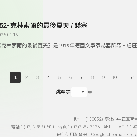
林索爾寫信給路易，文字優美，像似與人說話，又似內心獨白
實交錯，談時間，談理想，談如何成為藝術家。赫塞文字與思
我一讀再讀。
352- 克林索爾的最後夏天 / 赫塞
026-01-15
《克林索爾的最後夏天》是1919年德國文學家赫塞所寫。經
大戰之後的赫塞感受生命的虛幻和無常，思索藝術與人生。他
家克林索爾為角色，自我獨白或與與好友們暢想交流。這部半
反映赫塞生命經驗，文字尤其優美，值得推薦。
...
1
2
3
4
5
6
7
8
9
10
71
跳至第
頁
地址：(100052) 臺北市中正區南
電話：(02) 2388-0600 傳真：(02)2389-3126 TANET VOIP：991
最佳使用瀏覽器：Google Chrome、Firefox、