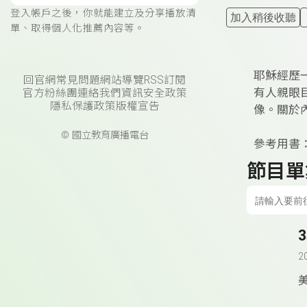
登入帳戶之後，你就能建立及分享播放清
加入稍後收聽
單、取得個人化推薦內容等。
耶穌經歷
回官網
常見問題
網站導覽
RSS訂閱
有人親眼
官方粉絲團
連絡我們
資訊安全政策
隱私保護政策
版權宣告
像。關於
© 國立教育廣播電台
參考用書：
節目單
2
美