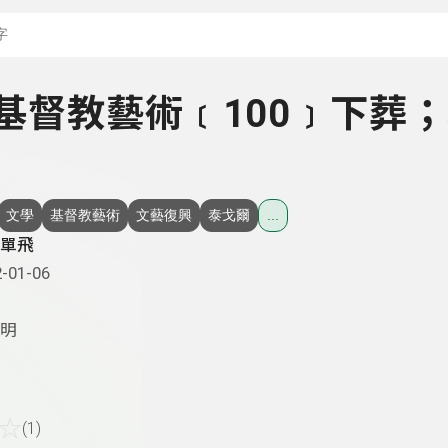
搜尋關鍵字：可輸入節
 - 基督教藝術﹝100﹞下葬
文學
基督教藝術
文藝復興
泰戈爾
...
單飛
-01-06
明
☆
(1)