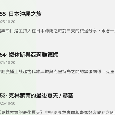
容，故事的開頭。之後幾段故事的發生讓人印象深刻。
355- 日本沖繩之旅
025-10-30
這集節目是主持人在日本沖繩之旅前三天的旅途分享，跟著一
看看，輕鬆完成一場既是走訪美術館，又同時享受美食與美景
354- 鐵休斯與亞莉雅德妮
025-10-30
曾經廣播上談起古代雅典城與克里特島之間的緊張關係。克里
歐洲文化的源頭，在愛琴海文明時代各方面表現都強於其它地
鐵休斯與亞莉雅德妮的故事大概說明這段歷史，雖然當中夾帶
不可預料的愛情故事。故事曲折，讓聞者不勝唏噓。
353- 克林索爾的最後夏天 / 赫塞
025-10-30
《克林索爾的最後夏天》中提到克林索爾和畫家好友路易之間