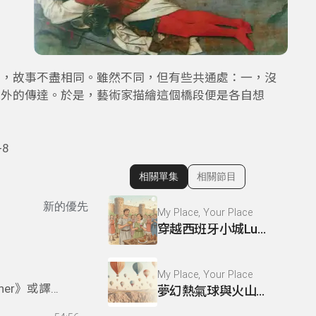
活，故事不盡相同。雖然不同，但有些共通處：一，沒
之外的傳達。於是，藝術家描繪這個橋段便是各自想
8
相關單集
相關節目
顯示相關單集
新的優先
My Place, Your Place
穿越西班牙小城Lugo 一起歡度古羅馬節慶
My Place, Your Place
ner》或譯
夢幻熱氣球與火山地貌 這裡是 Cappadocia
談小說內