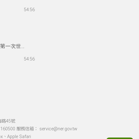
，回憶與現
54:56
想優美，讓
歷第一次世界
在書中以畫
54:56
自傳的作品
海路45號
60500 服務信箱： service@ner.gov.tw
Apple Safari