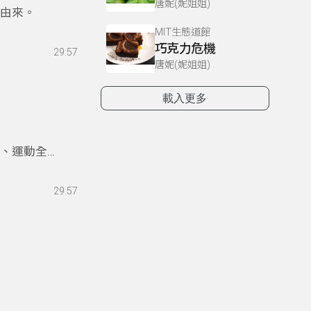
唐妮(妮姐姐)
名由來。
MIT生態道館
巧克力危機
29:57
唐妮(妮姐姐)
載入更多
優、運動全能
29:57