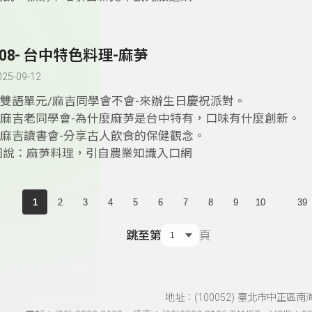
408- 台中特色料理-麻芛
025-09-12
1.雙語單元/麻吉同學會不會-來辦生日慶祝派對。
2.麻吉老同學會-為什麼麻芛是台中特有，口味有什麼創新。
3.麻吉讀書會-分享古人飲食的保健觀念。
圖說：麻芛料理，引自農業知識入口網
...
1
2
3
4
5
6
7
8
9
10
39
跳至第
頁
地址：(100052) 臺北市中正區南