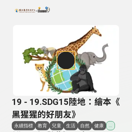
搜尋關鍵字：可輸入節目名稱、主持人或關鍵字
上方功能區塊
19 - 19.SDG15陸地：繪本《
黑猩猩的好朋友》
永續指標
教育
兒童
生活
自然
健康
...