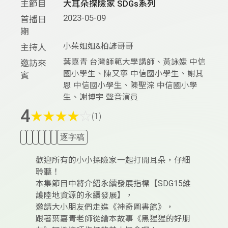
主節目
大耳朵探險家 SDGs系列
2023-05-09
首播日
期
小茱姐姐&柏諺哥哥
主持人
葉嘉青 台灣師範大學講師、黃詠婕 中信
邀訪來
國小學生、陳又寧 中信國小學生、謝其
賓
恩 中信國小學生、陳聖淙 中信國小學
生、謝博宇 聲音演員
4
★
★
★
★
☆
(1)
逐字稿
歡迎所有的小小探險家一起打開耳朵，仔細
聆聽！
本集節目中將介紹永續發展指標【SDG15維
護陸地資源的永續發展】，
邀請大小朋友們走進《神奇圖書館》，
跟著葉嘉青老師從繪本故事《黑猩猩的好朋