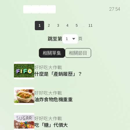
27:54
...
1
2
3
4
5
11
跳至第
頁
相關單集
相關節目
顯示相關單集
好好吃大作戰
什麼是「產銷履歷」？
好好吃大作戰
油炸食物危機重重
好好吃大作戰
吃「糖」代價大