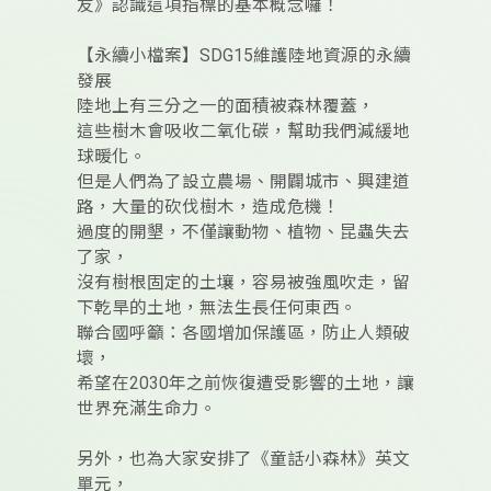
友》認識這項指標的基本概念囉！
【永續小檔案】SDG15維護陸地資源的永續
發展
陸地上有三分之一的面積被森林覆蓋，
這些樹木會吸收二氧化碳，幫助我們減緩地
球暖化。
但是人們為了設立農場、開闢城市、興建道
路，大量的砍伐樹木，造成危機！
過度的開墾，不僅讓動物、植物、昆蟲失去
了家，
沒有樹根固定的土壤，容易被強風吹走，留
下乾旱的土地，無法生長任何東西。
聯合國呼籲：各國增加保護區，防止人類破
壞，
希望在2030年之前恢復遭受影響的土地，讓
世界充滿生命力。
另外，也為大家安排了《童話小森林》英文
單元，