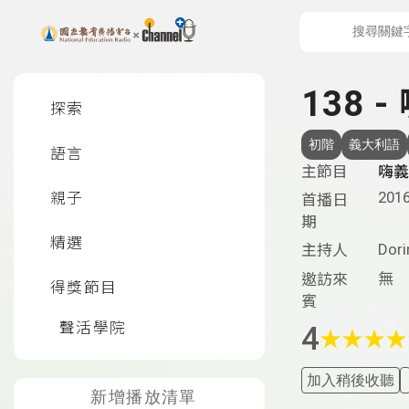
上方功能區塊
左側邊選單
138 
探索
初階
義大利語
語言
主節目
嗨義
2016
親子
首播日
期
精選
Dori
主持人
無
邀訪來
得獎節目
賓
聲活學院
4
★
★
★
★
加入稍後收聽
新增播放清單