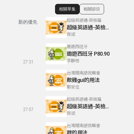
相關單集
相關節目
顯示相關單集
超級英語通-英檢篇
新的優先
超級英語通-英檢篇 083 Cloze Test/段落填空-13
齊斌
遨遊西班牙
遨遊西班牙 P80.90
李靜枝
27:31
台灣閩南語我嘛會
歕雞gui的用法
鄭安住
超級英語通-英檢篇
超級英語通-英檢篇 035 Weekend Trip- 週末旅遊
27:07
齊斌
台灣閩南語我嘛會
趖的用法