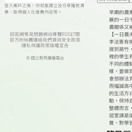
登入帳戶之後，你就能建立及分享播放清
早期的農
單、取得個人化推薦內容等。
展的一日
農關係又
【一日農
回官網
常見問題
網站導覽
RSS訂閱
官方粉絲團
連絡我們
資訊安全政策
李法憲有
隱私保護政策
版權宣告
提到路竹
裡的學生
© 國立教育廣播電台
不同的體
樣，要做
會想辦法
而福誠高
的生活方
動，保持
整體而言
這堂課是
覺、對學