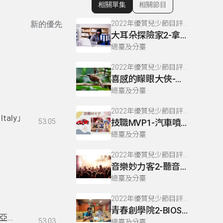
相關單集
相關節目
顯示相關單集
2022年優質兒少節目評選獲推薦節目
新的優先
大耳朵探險家2-拿走別人不要的東西會犯竊盜罪？
總臺及分臺
2022年優質兒少節目評選獲推薦節目
喜感的矇眼大俠-小彎嘴
總臺及分臺
2022年優質兒少節目評選獲推薦節目
aly」
53:05
技職MVP1-汽車噴漆也能噴出亮麗未來
總臺及分臺
2022年優質兒少節目評選獲推薦節目
音樂妙力客2-聽音樂會,該什麼時候拍手?
總臺及分臺
2022年優質兒少節目評選獲推薦節目
青春創學院2-BIOS工程師出任務!
亞
53:03
總臺及分臺