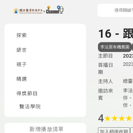
上方功能區塊
左側邊選單
16 
探索
李法憲有機農園
語言
主節目
20
2023
親子
首播日
期
精選
總臺
主持人
李法
邀訪來
得獎節目
賓
伴、
伴、
聲活學院
4
★
★
★
★
新增播放清單
加入稍後收聽