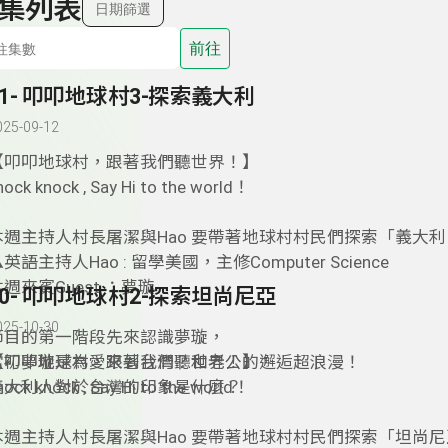
集列表
日期篩選
前往
21- 叩叩地球村3-探索義大利
025-09-12
【叩叩地球村，跟著我們聽世界！】
nock knock , Say Hi to the world！
本週主持人村長屠潔與Hao 要帶著地球村村民們探索「義大利 It
英語主持人Hao : 留學美國，主修Computer Science
週來賓Guest ：夢璇
20- 叩叩地球村2-探索坦尚尼亞
025-10-30
節目的第一階段先來認識夢璇，
當初夢璇是為愛來到台灣？和老公的邂逅超浪漫！
【叩叩地球村，跟著我們聽世界！】
義大利人對於台灣的印象是什麼？
nock knock , Say Hi to the world！
本週主持人村長屠潔與Hao 要帶著地球村村民們探索「坦尚尼