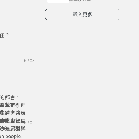
載入更多
任？
！
53:05
的都會，一
改革？
驗教育；但
司行號裡，
農」，將走
深體會父母
公里。
學習、餐桌
修正自己及
外面走廊上的
53:09
 300K
法在農穫與
方法，發展
on people.
實際參與，
共居於校