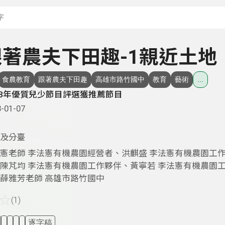
搜尋關鍵字：可輸入節
- 跟著農夫下田趣-1親近土地
食農教育
跟著農夫下田趣
高雄市路竹國中
教育
藝術
...
23年優質兒少節目評選獲推薦節目
-01-07
及分臺
憲老師 李法憲有機農園經營者、洪麒盛 李法憲有機農園工
陳芃均 李法憲有機農園工作夥伴、黃寧若 李法憲有機農園
薛雅芳老師 高雄市路竹國中
☆
(1)
逐字稿