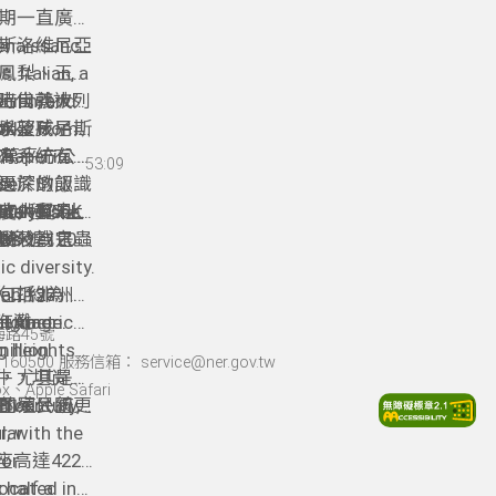
期一直廣用
斯洛維尼亞
enaissance,
 Italian, a
鳳梨、玉荷
enian, and
出自義大利
本時代就被列
以及威尼斯
works from
水」。
希望孩子從
Chapel in
5萬平方公
。
有系統有脈
53:09
ce.
過於燉飯、
更深的認識
00種以上
ular dishes
ately 950K
度人貿易的
收共有十個
灣人也超愛
ow that
le.
多達120
 as
牠動物或是蟲
溉及為它們
 desserts
。
c diversity.
物，實在是
rta
han 120
包括非洲最
人口約為
language.
海灘。
attract
al America.
海路45號
g heights
illion.
60500 服務信箱： service@ner.gov.tw
水牛，坦尚尼
，尤其是少
Apple Safari
國家公園更
Five
人的殖民統
h century,
lar
, with the
lso a must-
for
高達4220
 half a
located in