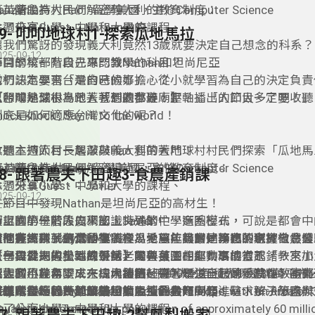
第二階段為村民們解密義大利的教育制度：
anzania」
英語主持人Hao : 留學美國，主修Computer Science
除了分享小學、中學和大學的課程、
週來賓Guest ：Nathan內森
19- 叩叩地球村1-探索瓜地馬拉
讓我們驚訝的發現義大利竟然13歲就要決定自己想念的科系？
025-09-12
每間學校都有自己專門教學的科目？
節目的第一階段先來認識Nathan和坦尚尼亞
他們認為學習「是自己的事」，從小就學習為自己的決定負責
當初決定要來台灣的時候好擔心？
思想成熟又很為他人著想的夢璇，壓軸播出的節目一定要收聽
「台灣是個小島？」「到處都是廟宇？」「人口太多了吧！」
【叩叩地球村，跟著我們聽世界！】
到底是如何適應台灣文化的呢？
nock knock , Say Hi to the world！
收聽本週節目一起敲敲義大利的大門！
本週主持人村長屠潔與Hao 要帶著地球村村民們探索「瓜地馬
ay Hi to the Italy ！
第二階段為村民們解密坦尚尼亞的教育制度：
 Guatemala 」
英語主持人Hao : 留學美國，主修Computer Science
18- 跟著農夫下田趣3-食農產銷課
除了分享小學、中學和大學的課程、
週來賓Guest ：Javier
025-09-12
-------------
在節目中發現Nathan是坦尚尼亞的高材生！
超認真的學習態度，加上特殊的中學選系模式，
節目的第一階段先來認識Javier
新上國小位於人口稠密、交通繁忙、商圈密布，可說是都會中
個義大利 Italy的小常識：
讓他在高中就選修科技農業，希望能夠幫忙務農的家裡做農業
當初選擇來到台灣留學，在瓜地馬拉其實是冷門的選擇？
般而言，孩子的活動空間極為受限，高層建築也不利於自然體
這門產銷課，還真的很不容易，高年級的同學複製現實社會公
在台灣從馬拉松到練三鐵，覺得台灣的運動環境很不錯？
是學校就把劣勢轉為優勢，帶著孩子在都市高樓當起「教室小
公司與公司的良性競爭、老闆與員工相處共事的方式，一來加
【一日農夫與土地的對話】陽台菜園
義大利位於南歐，人口大約有6千萬人，面積大概是30萬平方
廊觀賞用花台變成一塊塊農田，帶著學生一起動手農作、觀察
工作的不容易；二來提早接觸社會，知道自己的優缺點、不斷
新上國小幾年下來在校內種植超過70種以上蔬果，就在教室
taly is a country located in Southern Europe, with an area of
收聽本週節目一起敲敲坦尚尼亞的大門！
第二階段為村民們解密瓜地馬拉的教育制度：
料理、行銷義賣到公益回饋及社會共好。
發揮所長。
各班花台，因為健康植物會吸引昆蟲、鳥類進駐，孩子想盡辦
這堂課從種植蔬菜開始，師生遇到各類問題、尋求解決策略與
quare kilometers and a population of approximately 60 milli
ay Hi to the Tanzani ！
除了分享小學、中學和大學的課程、
生態之間，以「創造新的美感經驗」與動植物共生共好，透過
成不同課程，整個課程讓學生們能學習生態平衡，與不同物種