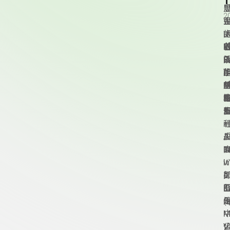
2
W
--
I
R
三
F
F
S
i
R
--
I
T
i
s
T
三
t
i
a
A
P
l
T
1
G
頁尾資訊
v
I
o
T
E
(
S
d
M
v
t
V