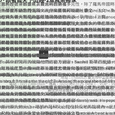
17- 跟著農夫下田趣-2幫鳳梨搬家
豐富的歷史背景造就了義大利的語言多元性，除了羅馬帝國時
瓜地馬拉孩子的童年其實過得很幸褔？
發現蔬菜與蟲鳥之間如何取得共存平衡的問題與討論。
園，讓學習歷程化身一幅美感生活學習地圖。
025-09-12
至今的官方語言義大利文，在文藝復興時期，德文、法文、及
ith a rich history spanning from the Roman Empire to the R
-------------
上大學並不是熱門選項，高中畢業就可以出社會？
語也傳入義大利成為當地通用的語言。
taly's diverse languages have been shaped by these influences.
大樹具有得天獨厚的生態環境與生物資源，孕育出「三寶」﹣
omance language, is the official language, but German, Slov
義大利又被稱為建築及藝術之國，綜觀歷史上偉大的作品不泛
個坦尚尼亞 Tanzania 的小常識：
收聽本週節目一起敲敲瓜地馬拉 的大門！
包還有水 ，水? 原來大樹是水源保護區，大樹的水，早在日
【一日農夫與土地的對話】幫鳳梨搬家
rench are also spoken.
的大城，像是羅馬的西斯汀教堂、佛倫倫斯的烏飛茲美術館、
amous for its art and architecture, Italy boasts incredible 
ay Hi to the Guatemala！
入「台灣名泉」，所以民間有句話說「若食大樹水、無肥嘛會
溪埔國中的孩子，在不同年級對鳳梨有不同的課程設計，學校
的聖馬可大教堂。
ts major cities. Some notable examples such as the Sistine 
坦尚尼亞位於非洲東部，人口大約有5900萬人，面積大概是9
小了解自己的特色和優點，未來才能成為社區永續發展的動力
頂著大太陽，這群國中一年級的學生互相分工合作、透過課程
ome, Uffizi Gallery in Florence, and St. Mark’s Basilica in Veni
想到義大利，相信台灣人馬上會聯想到義式美食，最經典的莫
里，約為台灣的26倍大。
-------------
絡的培養和啟發，相信一點一滴累積增長自信心也對家鄉有了
【學校沒教的事】怎麼種鳳梨
比薩、以及各式各樣的義大利麵，你知道嗎？義大利麵有多達6
taly is the birthplace of many classic cuisines. The most pop
anzania is an East African country with an area of approxim
由於曾受到德國和英國的殖民統治，以及長期與阿拉伯人和印
和更多的感情。
種鳳梨從取苗、整地、施肥、鋤草、灌溉、防曬、催花直到採
1
2
3
4
5
的形狀。除了主食之外，全世界也風靡義式甜點，其中包括台
nclude risotto, pizza, and various types of pasta. Did you kn
quare kilometers and a population of around 59 million peop
影響，坦尚尼亞不但有將近130個民族，境內人口使用的語言也
anzania's history of German and British colonization as well
個瓜地馬拉 Guatemala 的小常識：
步驟，前後竟然要18個月，而且在種植過程還要注意田裡其
但是南部天氣炎熱，雖然鳳梨耐熱，孩子在過程中也須及時灌
的義式手工冰淇淋Gelato、提拉米蘇以及巧克力蛋糕。
here are more than 600 shapes of pasta? In addition, Italian
種，其中最常用的就屬他們的官方語言 - Swahili 斯華西里語
nfluences from Arab and Indian traders has led to its linguisti
類的侵襲，農夫老師說，從鳳梨被吃的樣子可以看出是哪種動
做好防曬，才能享受到豐碩的果子。
re also popular worldwide, including gelato, tiramisu, and To
s a result, Tanzania has over 120 ethnic groups, and more t
去到坦尚尼亞，你一定不能錯過它世界有名的自然風景。其中
瓜地馬拉位於中美洲南部，面積大概是10萬9千平方公里，總
太有意思了!
istocchi.
anguages are spoken there, with Swahili being the national 
高峰吉力馬扎羅山、以及珊瑚礁密佈的潛水客聖地 - 桑給巴爾
he country boasts a wealth of renowned destinations that 
800萬人。
uatemala is a country located in the southern part of Centr
地址：(100052) 臺北市中正區南
isitors from all over the globe. Among them are the towerin
t’s about 3 times the size of Taiwan with a population of 18 m
電話：(02) 2388-0600 傳真：(02)2389-3126 TANET VOIP：991
f Mount Kilimanjaro and the pristine beaches of Zanzibar.
如果你想一睹知名的非洲五霸 - 非洲象、獅子、犀牛、豹及
即使到今日，都能在瓜地馬拉看到中美洲馬雅文化的些許蹤跡
最佳使用瀏覽器：Google Chrome、Firefox、
亞就是非洲獵遊的聖地，其中動物大遷席必經之地的塞倫蓋蒂
anzania is known for its abundant wildlife, including the Big 
部分的人仍會使用馬雅文。但由於在16世紀時經歷過西班牙
ven since the arrival of the Spanish conquistadors in the 16t
是讓全世界的遊客趨之若鶩。
elephant, lion, leopard, buffalo, and rhinoceros), and is a popu
治，西班牙文是現今瓜地馬拉的官方語言。
panish has been the official language of Guatemala. However
estination for safari tours. The Serengeti National Park is a
aya civilization having a significant presence in Guatemala 
中美洲最大的火山 - 塔胡木耳科火山就位於瓜地馬拉境內，此座
isit if you want to witness the annual Great Migration.
housands of years, the Mayan language is spoken by at least
公尺的火山是許多登山及攀岩客的必訪之地。
olcán Tajumulco, the largest volcano in Central America, is 