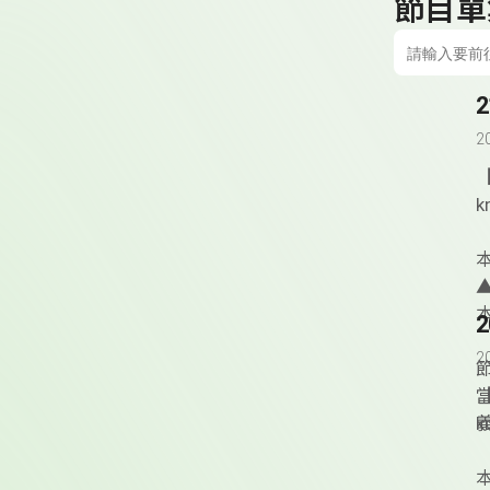
節目單
2
k
▲
本
2
k