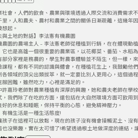
業社會，人們的飲食、農業與環境透過人際交流和消費需求
千里，人和農夫、農村和農業之間的關係日漸疏離，這幾年
被想起。
夫與土地的對話】李法憲有機農園
機農園的農場主人﹣李法憲老師從種植到行銷，在在體現動
，它也是高雄一個很重要的農業區，以花椰菜、番茄、水稻
有部分家裡是務農的，學生對農事體驗並不陌生，但一樣，
驗課程，都有不同的認識與體會，在種植花生上，我鼓勵他
到各領域的頂尖出類拔萃，就一定要比別人更用心，這個過
克服困難，雖然吃力，心裡是滿足的。
中許嘉玲老師對農業種植有深厚的興趣，她和農夫老師在學
式，我們除了在吃的方面，還包括在大自然環境方面可飲用
良好的休息和睡眠，保持平衡的心態，避免精神壓力。
，有機生活是一種生活態度!
讓孩子在這裡可以放鬆，現在的孩子沒有機會接觸泥土、沒
習也沒樂趣，實在太可惜了!希望透過根土地做深度的連結，