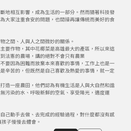
不斷地相互影響，成為生活的一部分。然而隨著科技發
因為大家注重食安的問題，也間接再讓傳統而美好的食
植物之間、人與人之間微妙的關係。
為主要作物，其中花椰菜是高雄最大的產區，所以來這
來到法憲的農場，講的絕對不會只有農業
們不要因為困難而放棄本來喜歡的事情，工作上也是一
程是辛苦的，但既然是自己喜歡及熱愛的事情，就一定
校打造一座農田，他們認為有機生活是人與大自然和諧
到無污染的水、呼吸新鮮的空氣、享受陽光，適度運
有自己動手去做、去完成的經驗過程，對什麼都沒有感
讓孩子慢慢去體會。