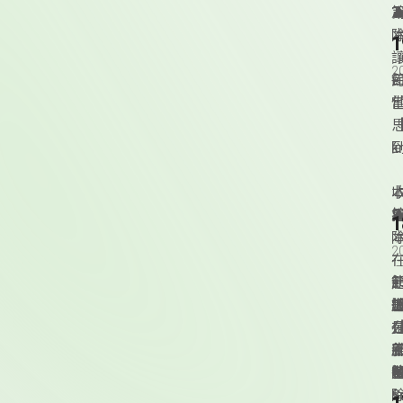
T
▲
本
2
k
S
拉
▲
本
2
--
三
I
s
S