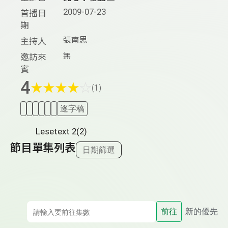
2009-07-23
首播日
期
張南思
主持人
無
邀訪來
賓
4
★
★
★
★
☆
(1)
逐字稿
Lesetext 2(2)
節目單集列表
日期篩選
前往
新的優先