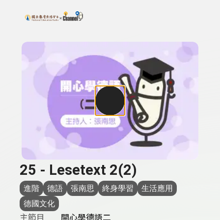
搜尋關鍵字：可輸入節目名稱、主持人或關鍵字
上方功能區塊
25 - Lesetext 2(2)
進階
德語
張南思
終身學習
生活應用
德國文化
主節目
開心學德語二