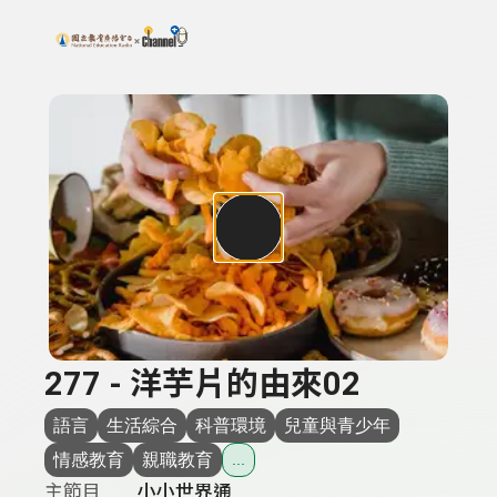
搜尋關鍵字：可輸入節目名稱、主持人或關鍵字
上方功能區塊
277 - 洋芋片的由來02
語言
生活綜合
科普環境
兒童與青少年
情感教育
親職教育
...
主節目
小小世界通