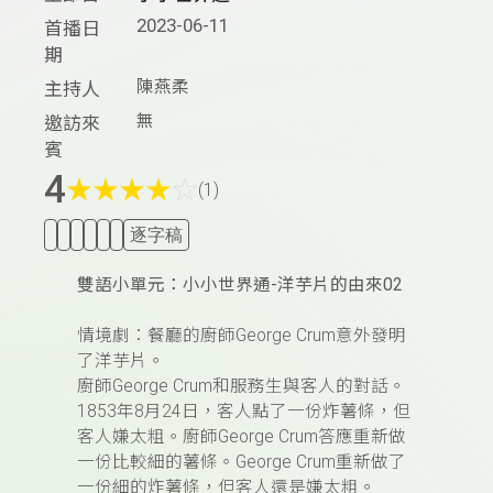
2023-06-11
首播日
期
陳燕柔
主持人
無
邀訪來
賓
4
★
★
★
★
☆
(1)
逐字稿
雙語小單元：小小世界通-洋芋片的由來02
情境劇：餐廳的廚師George Crum意外發明
了洋芋片。
廚師George Crum和服務生與客人的對話。
1853
年8月24日，客人點了一份炸薯條，但
客人嫌太粗。廚師George Crum答應重新做
一份比較細的薯條。George Crum重新做了
一份細的炸薯條，但客人還是嫌太粗。