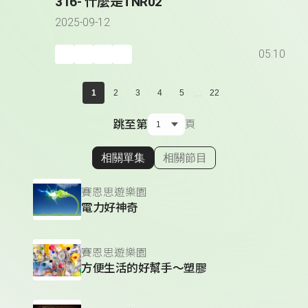
316- 什麼是TNR02
2025-09-12
05:10
...
1
2
3
4
5
22
跳至第
頁
相關單集
相關節目
顯示相關單集
賽恩思遊樂園
電力好神奇
賽恩思遊樂園
方便生活的好幫手～塑膠