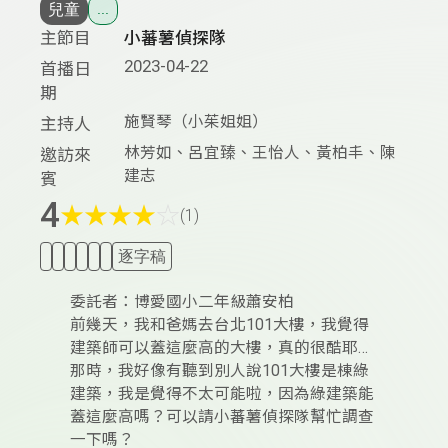
兒童
...
主節目
小蕃薯偵探隊
2023-04-22
首播日
期
施賢琴（小茱姐姐）
主持人
林芳如、呂宜臻、王怡人、黃柏丰、陳
邀訪來
建志
賓
4
★
★
★
★
☆
(1)
逐字稿
委託者：博愛國小二年級蕭安柏
前幾天，我和爸媽去台北101大樓，我覺得
建築師可以蓋這麼高的大樓，真的很酷耶…
那時，我好像有聽到別人說101大樓是棟綠
建築，我是覺得不太可能啦，因為綠建築能
蓋這麼高嗎？可以請小蕃薯偵探隊幫忙調查
一下嗎？