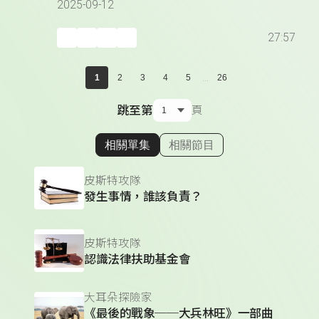
2025-09-12
27:57
...
1
2
3
4
5
26
跳至第
頁
相關單集
相關節目
顯示相關單集
皮斯特攻隊
發生事情，誰該負責？
皮斯特攻隊
認識法律扶助基金會
大耳朵探險家
《最後的戰象──大兵林旺》一部曲