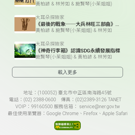
黃柏諺 & 林芳如 & 施賢琴(小茱姐姐)
大耳朵探險家
《最後的戰象──大兵林旺三部曲》第三部--夢回森林
黃柏諺 & 施賢琴(小茱姐姐) & 林芳如
大耳朵探險家
《神奇行李箱》認識SDG永續發展指標
施賢琴(小茱姐姐) & 黃柏諺 & 林芳如
載入更多
頁尾資訊
地址：(100052) 臺北市中正區南海路45號
電話：(02) 2388-0600 傳真：(02)2389-3126 TANET
VOIP：99160500 服務信箱： service@ner.gov.tw
最佳使用瀏覽器：Google Chrome、Firefox、Apple Safari