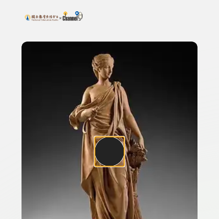
搜尋關鍵字：可輸入節目名稱、主持人或關鍵字
上方功能區塊