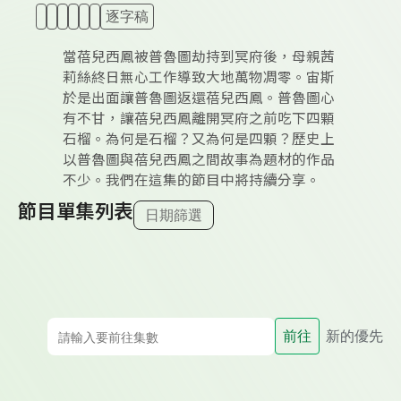
逐字稿
當蓓兒西鳳被普魯圖劫持到冥府後，母親茜
莉絲終日無心工作導致大地萬物凋零。宙斯
於是出面讓普魯圖返還蓓兒西鳳。普魯圖心
有不甘，讓蓓兒西鳳離開冥府之前吃下四顆
石榴。為何是石榴？又為何是四顆？歷史上
以普魯圖與蓓兒西鳳之間故事為題材的作品
不少。我們在這集的節目中將持續分享。
節目單集列表
日期篩選
前往
新的優先