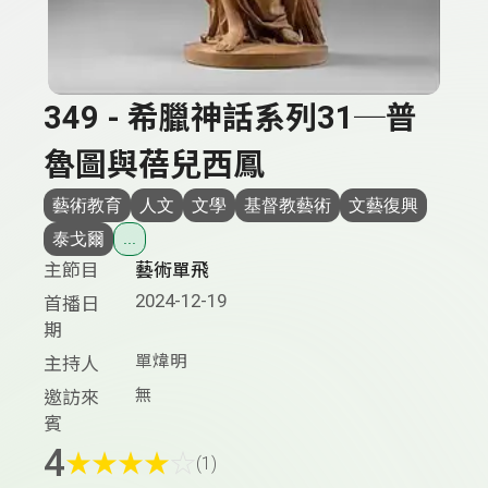
349 - 希臘神話系列31─普
魯圖與蓓兒西鳳
藝術教育
人文
文學
基督教藝術
文藝復興
泰戈爾
...
主節目
藝術單飛
2024-12-19
首播日
期
單煒明
主持人
無
邀訪來
賓
4
★
★
★
★
☆
(1)