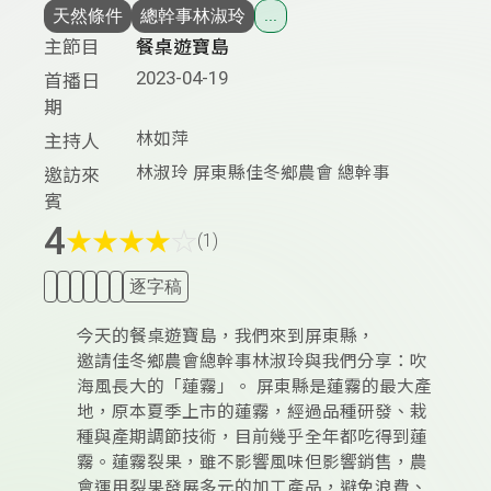
天然條件
總幹事林淑玲
...
主節目
餐桌遊寶島
2023-04-19
首播日
期
林如萍
主持人
林淑玲 屏東縣佳冬鄉農會 總幹事
邀訪來
賓
4
★
★
★
★
☆
(1)
逐字稿
今天的餐桌遊寶島，我們來到屏東縣，
邀請佳冬鄉農會總幹事林淑玲與我們分享：吹
海風長大的「蓮霧」。 屏東縣是蓮霧的最大產
地，原本夏季上市的蓮霧，經過品種研發、栽
種與產期調節技術，目前幾乎全年都吃得到蓮
霧。蓮霧裂果，雖不影響風味但影響銷售，農
會運用裂果發展多元的加工產品，避免浪費、