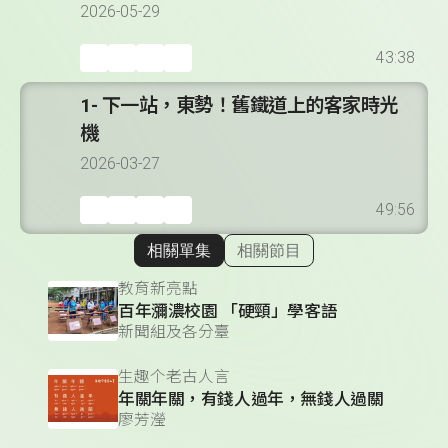
2026-05-29
43:38
1- 下一站，東勢！舊鐵道上的客家時光
機
2026-03-27
49:56
相關單集
相關節目
顯示相關單集
教育新亮點
百年瀰濃校園 「硬頸」學客語
新聞組及各分臺
生趣个老古人言
年關年關，有錢人過年，無錢人過關
廖芳瀅