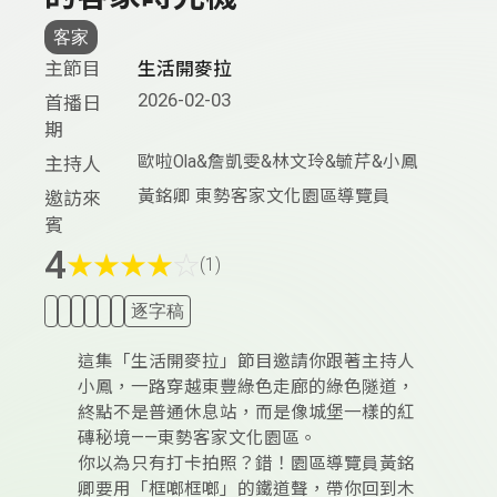
客家
主節目
生活開麥拉
2026-02-03
首播日
期
歐啦Ola&詹凱雯&林文玲&毓芹&小鳳
主持人
黃銘卿 東勢客家文化園區導覽員
邀訪來
賓
4
★
★
★
★
☆
(1)
逐字稿
這集「生活開麥拉」節目邀請你跟著主持人
小鳳，一路穿越東豐綠色走廊的綠色隧道，
終點不是普通休息站，而是像城堡一樣的紅
磚秘境——東勢客家文化園區。
你以為只有打卡拍照？錯！園區導覽員黃銘
卿要用「框啷框啷」的鐵道聲，帶你回到木