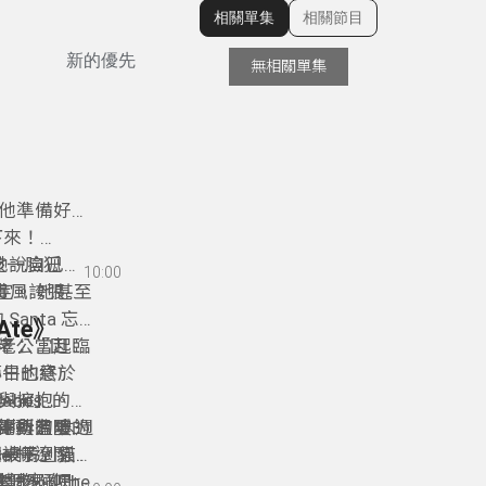
相關單集
相關節目
顯示相關單集
新的優先
無相關單集
】
他準備好了
下來！
男孩一臉狐
 她說自己是
10:00
否定。 她甚至
快、畫風誇張又
anta 忘
 Ate》
老公當起臨
解釋：「因為
小牛也終於
節日的意
與擁抱。
。
-ho」的爆
ck’s
節與溫暖的
謝所有陪伴
不得動？ 本週
不行的聖誕
一樣遼闊。
re
舔桌子、貓
個被啃到只
——《The
整個家亂七
了一步啊！」
禮物、喝熱