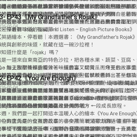
ingerbread House Jack’s Family Ate》！ 書名就透露
八糟，但也滿滿都是節日的快樂與笑聲。
沒錯，這間屋子不但沒等到聖誕老人，還被自家人吃得一點不
可可、互相擁抱。就算薑餅屋沒了，快樂和愛可是一點都不少
這本書的魅力，就在於它不講「完美聖誕」，而是用孩子最能
好好的薑餅屋……最後被全家人「不小心」吃光光啦！
式，描繪了「真實又搞笑」的家庭時光。讓孩子們明白：節日
書的最後，作者還貼心附上了簡單的薑餅屋 DIY 步驟！爸爸
3- EP43《My Grandfather’s Rojak》
視廣告一樣完美 —有時混亂中、笑聲裡，就是最真的幸福。
子一起動手做，把故事延伸到生活中，打造自己的香香甜甜夢
趕快收聽本週節目，和我們一起邊讀邊玩，開心學英文！ 在
026-05-04
起迎接最有味道的聖誕節！
・停看聽 Stop, Read, and Listen – English Picture Bo
輕鬆讀繪本，感受故事的魅力與節慶的溫度！
英語繪本・停看聽｜本週選書：《My Grandfather’s Rojak
傳統與創新的味道，就藏在這一碗沙拉裡！
你知道什麼是「rojak」嗎？
這是一道來自東南亞的特色沙拉，把各種水果、蔬菜、豆腐、
起，加上甜甜辣辣的醬汁，味道豐富又開胃。而今天的故事主角
Guo 每天放學後都重複做著一樣的事：切黃瓜、烤豆包、拌
是每天在爺爺的 rojak 攤幫忙的小幫手。
爺爺的祕密食譜，一點也不能馬虎。但當學校老師出了一個功
他試著改變食材的切法、調味的辣度、嘗試新醬料，甚至想換
2- EP42《You Are Enough》
omething differently！」（做一件不一樣的事），Guo 
密配方……但都不成功。就在他快要放棄時，他一邊吃著 rojak
這個靈感讓他的世界開始不一樣了。Guo 偷偷在 rojak 裡加
026-05-04
天都在做一樣的事情，怎麼做出不同呢？
箱，突然靈光一閃：如果把「水果」加進 rojak 呢？
蜜、柚子，結果竟然讓熟客驚喜地說：「今天的 rojak 嘗起
這本繪本以食物為題材，讓孩子理解「傳統」與「創新」並不
我喜歡！」而爺爺也微笑著說：「Not bad.（還不錯嘛）」那
端，而是可以融合的味道。就像 Guo 一樣，我們也能在尊重
一起來讀讀這本充滿家庭味與創意香的繪本吧——
【英語繪本・停看聽｜本週選書：《You Are Enough》】 
終於找到了自己的獨特風味。
時，找到屬於自己的想法與改變的勇氣。
My Grandfather’s Rojak》：一碗沙拉，一段成長旅程。
樣，你本來的樣子就很好~
每個孩子都不一樣，而這正是最美的地方。
本週，我們要一起打開這本溫暖人心的繪本《You Are Enoug
一位有唐氏症的女孩的故事。書中用簡單又有力的語句，帶著
書中的主角是一位有唐氏症的小女孩。 她喜歡跳舞、畫畫、
識： 「我和別人不一樣沒關係，因為我本來就很好。」
在學校、遊戲或生活中，面對各種挑戰和誤解。但她一直勇敢
故事從午餐時間的孤單、雨中的分享、萬聖節的驚喜，一路走
她說：「我雖然和別人不太一樣，但我還是我。」
自信發光。在每一頁繽紛的插畫中，你會看到來自不同文化、
這本書的訊息很簡單，卻非常重要： ✔ 不需要完美，只要誠