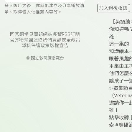
登入帳戶之後，你就能建立及分享播放清
加入稍後收聽
單、取得個人化推薦內容等。
【英語繪本・
你知道嗎
回官網
常見問題
網站導覽
RSS訂閱
雄。
官方粉絲團
連絡我們
資訊安全政策
這一集的《英
隱私保護政策
版權宣告
知識繪本— 《F
© 國立教育廣播電台
跟著風趣的
本集由主持
他們怎麼
讓孩子一
✨這集節目
（Vete
邀請你一起收
雄！
點擊收聽｜St
索 #廣播