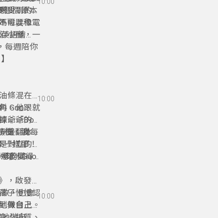
10:00
出結局：那間原本
剩！
。
感受到的方
不需要像電
媽媽可以和孩
幻小屋，一
《英語繪
oks》，每週陪你
》】
油條混在一
10:00
 Guo，就
醬料。他跟著
課：「Do
掉爺爺的秘
開始煩惱：我每
 一邊翻冰
上荔枝、波羅
來不一樣耶！
是對立的兩
一刻，Guo
傳承的同
你不需要變得一
h》，啟發自
孩子慢慢認
唱歌，也會
10:00
地做自己。
到舞台上的
身心特質、
實地做自