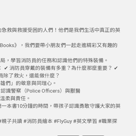
助急救與救援受困的人們！他們是我們生活中真正的英
 Picture Books》，我們要帶小朋友們一起走進精彩又有趣的
實的消防局，學習消防員的任務和認識他們的特殊裝備。
答帶出： ✔ 消防員穿戴的裝備有多重？為什麼那麼重要？ ✔
防員除了救火，還能做什麼？
英雄們」的敬意與同理心。
Police Officers）與獸醫
上的溫柔與責任。
》， 讓我們用聽一本書10分鐘的時間，帶孩子認識勇敢守護大家的英
 #英語繪本 #親子共讀 #消防員繪本 #FlyGuy #英文學習 #職業探