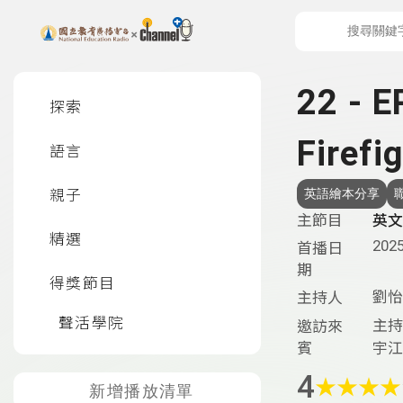
上方功能區塊
左側邊選單
22 - E
探索
Firefi
語言
親子
英語繪本分享
主節目
英文
精選
2025
首播日
期
得獎節目
劉怡
主持人
聲活學院
主持
邀訪來
賓
宇江同
4
★
★
★
★
新增播放清單