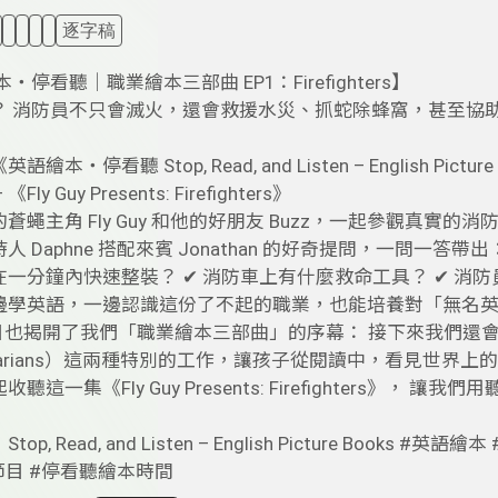
逐字稿
停看聽｜職業繪本三部曲 EP1：Firefighters】
？ 消防員不只會滅火，還會救援水災、抓蛇除蜂窩，甚至協
語繪本・停看聽 Stop, Read, and Listen – English
ly Guy Presents: Firefighters》
蒼蠅主角 Fly Guy 和他的好朋友 Buzz，一起參觀真
人 Daphne 搭配來賓 Jonathan 的好奇提問，一問一
在一分鐘內快速整裝？ ✔ 消防車上有什麼救命工具？ ✔ 消
邊學英語，一邊認識這份了不起的職業，也能培養對「無名
也揭開了我們「職業繪本三部曲」的序幕： 接下來我們還會認識警察（
rinarians）這兩種特別的工作，讓孩子從閱讀中，看見世界
聽這一集《Fly Guy Presents: Firefighters
op, Read, and Listen – English Picture Books
節目 #停看聽繪本時間