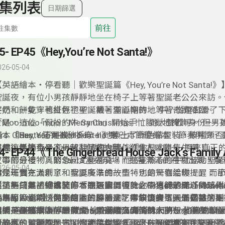
集列表
日期篩選
前往
5- EP45《Hey,You’re Not Santa!》
026-05-04
英語繪本・停看聽｜歡樂聖誕篇《Hey, You’re Not Santa!》
聖誕夜，有位小男孩靜靜地坐在椅子上等著聖誕老公公來訪。
牛奶和餅乾，也掛好了聖誕襪，滿心期待地等著奇蹟降臨。
突然，一隻穿著紅色袍子、戴著聖誕帽的……牛？從煙囪滑了
Moo-moo-moo，Merry Christmas！」她大聲歡呼。 但
於是，這位「假扮的牛 Santa」開始手忙腳亂地掩飾身份——
：「Santa 不是說 Ho-ho-ho 嗎？」
Mrs. Claus，結果被秒拆穿。 她換上了綠色精靈裝，被搖頭
本《Hey, You’re Not Santa!》是一本節慶繪本，節奏明
裝成復活節兔子，男孩翻了個白眼：「你根本是隻牛啊！」
逗趣，是適合全家一起共讀的大笑佳作！
雖然這隻牛不是 Santa，但她的用心卻讓人感動——原來真正的 S
4- EP44《The Gingerbread House Jack’s Family
了帶部分禮物，緊急回北極補貨，而這隻熱心的牛就協助聖誕
故事的最後，真的Santa 重返現場，抱著滿滿的禮物出現，
026-05-04
時代班員！
你今年實在太乖了，我要多準備一些特別的驚喜給你！」 而
這是一個充滿創意和聖誕魔法的故事，也是一個溫暖提醒： 
鬆了一口氣，從搞笑的「牛版聖誕冒險」中獲得了滿滿的感謝
義，不只是禮物或裝飾，而是我們彼此之間真誠的關心與陪伴
在這集《英語繪本・停看聽》節目中，你不只能聽見「Moo-ho
英語繪本・停看聽｜本週選書：《The Gingerbread House Ja
笑場面，還能透過節目中的導讀，了解故事裡每一個幽默的細
本集節目也為《英語繪本・停看聽》本年度畫下圓滿句點。謝
Family Ate》】 你家的薑餅屋，是吃得快快的？還是擺著捨
故事用節奏明快又朗朗上口的韻文，帶領讀者進入一個熱鬧到
轉折。
我們一起聽故事、學英文、感受故事魔法的大朋友小朋友！
無論是哪個季節，願你的心中永遠充滿笑聲，夢想大得像北極
《英語繪本・停看聽 Stop, Read, and Listen – English Pictu
夜。 爸爸咬掉屋頂、奶奶偷吃糖果、爺爺大打呼、狗狗偷偷
然後，在夜深人靜的時候，聖誕老公公悄悄來訪。 他看到那
Books》，我們要一起打開這本超級可愛、超級爆笑的聖誕繪本
咪亂竄、聖誕樹倒了、水果蛋糕燒焦了、孩子們滿屋追逐——
剩碎片的薑餅屋，還開懷大笑說：「Ho-Ho-Ho! 看來我來晚
但故事最溫暖的地方，是結尾全家人團聚在聖誕樹下，一起拆