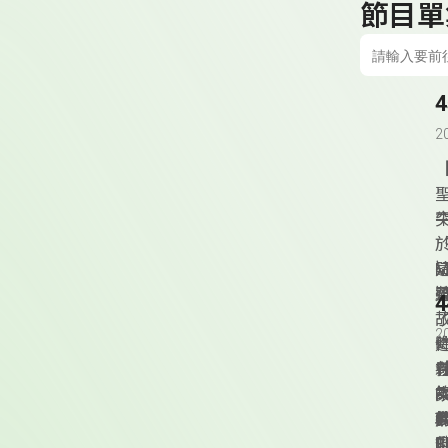
節目單
4
2
【
「
疑
這
4
2
【
的