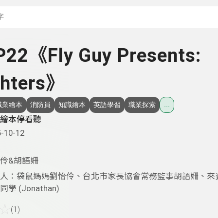
搜尋關鍵字：可輸入節
P22《Fly Guy Presents:
ghters》
職業繪本
消防員
知識繪本
英語學習
職業探索
...
繪本停看聽
-10-12
伶&胡語姍
人：袋鼠媽媽劉怡伶、台北市家長協會常務監事胡語姍、來
學 (Jonathan)
☆
(1)