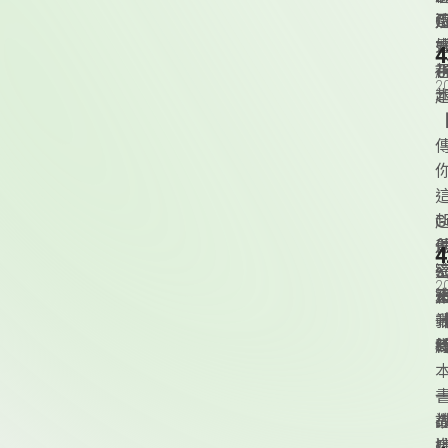
G
4
2
本
【
4
s
2
《