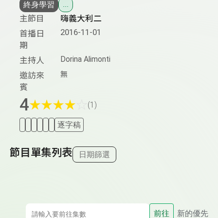
終身學習
...
主節目
嗨義大利二
2016-11-01
首播日
期
Dorina Alimonti
主持人
無
邀訪來
賓
4
★
★
★
★
☆
(1)
逐字稿
節目單集列表
日期篩選
前往
新的優先