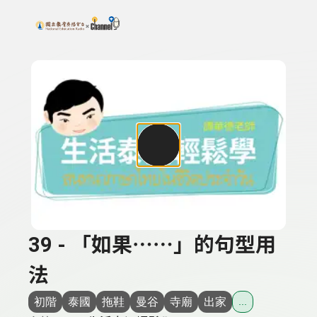
搜尋關鍵字：可輸入節目名稱、主持人或關鍵字
上方功能區塊
39 - 「如果⋯⋯」的句型用
法
初階
泰國
拖鞋
曼谷
寺廟
出家
...