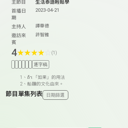
主節目
生活泰語輕鬆學
2023-04-21
首播日
期
譚華德
主持人
許智雅
邀訪來
賓
4
★
★
★
★
☆
(1)
逐字稿
1、ถ้า:「如果」的用法
2、船麵的文化由來。
節目單集列表
日期篩選