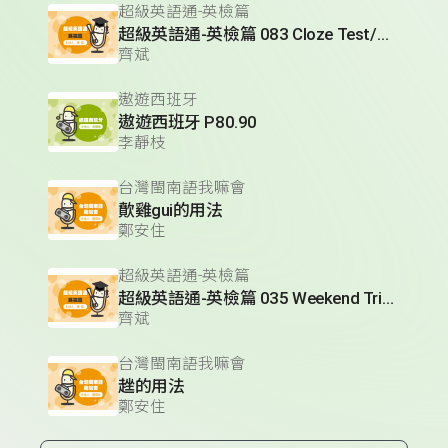
超級英語通-英檢篇
超級英語通-英檢篇 083 Cloze Test/段落填空-13
齊斌
遨遊西班牙
遨遊西班牙 P80.90
李靜枝
台灣閩南語我嘛會
歕雞gui的用法
鄭安住
超級英語通-英檢篇
超級英語通-英檢篇 035 Weekend Trip- 週末旅遊
齊斌
台灣閩南語我嘛會
趖的用法
鄭安住