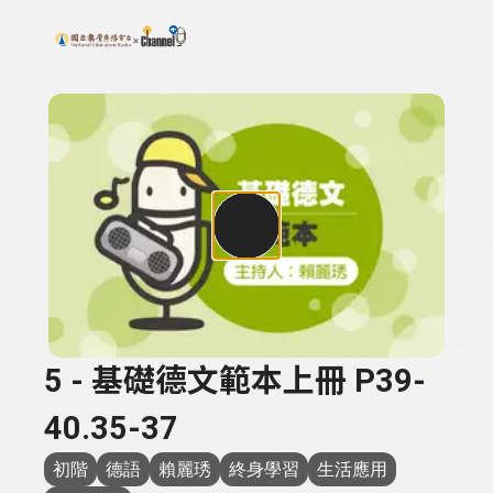
搜尋關鍵字：可輸入節目名稱、主持人或關鍵字
上方功能區塊
5 - 基礎德文範本上冊 P39-
40.35-37
初階
德語
賴麗琇
終身學習
生活應用