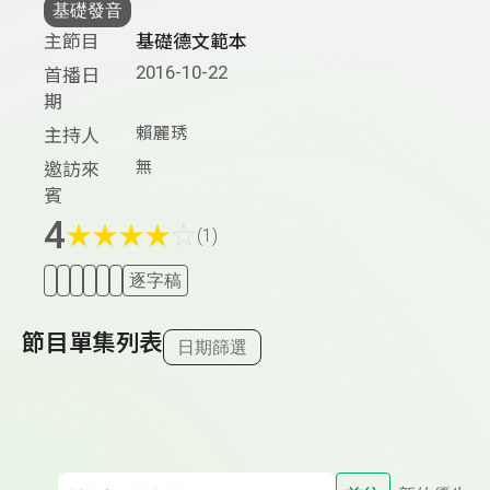
基礎發音
主節目
基礎德文範本
2016-10-22
首播日
期
賴麗琇
主持人
無
邀訪來
賓
4
★
★
★
★
☆
(1)
逐字稿
節目單集列表
日期篩選