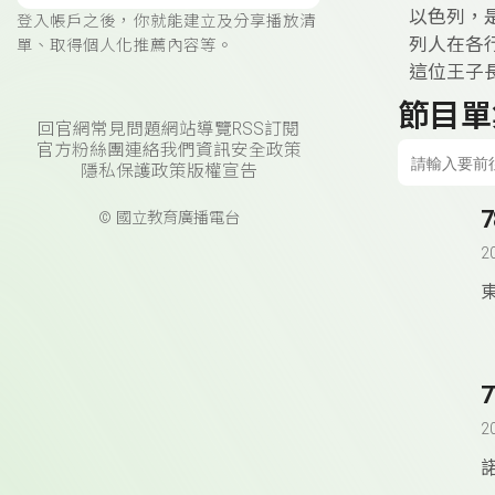
以色列，
登入帳戶之後，你就能建立及分享播放清
列人在各
單、取得個人化推薦內容等。
這位王子
節目單
回官網
常見問題
網站導覽
RSS訂閱
官方粉絲團
連絡我們
資訊安全政策
隱私保護政策
版權宣告
© 國立教育廣播電台
2
2