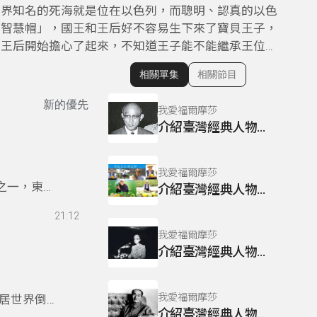
世界知名的死海就是位在以色列，而聰明、認真的以色
「智慧帽」，國王和王后好不容易生下來了寶貝王子，
王后開始擔心了起來，不知道王子能不能繼承王位…
相關單集
相關節目
顯示相關單集
新的優先
我愛福爾摩莎
介紹臺灣經典人物~謝國城
我愛福爾摩莎
之一，東加
介紹臺灣經典人物~陳文郁
21:12
我愛福爾摩莎
介紹臺灣經典人物~陳翠玉
我愛福爾摩莎
居世界倒數
介紹臺灣經典人物~楊逵