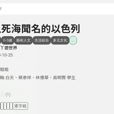
搜尋關鍵字：可輸入節
- 以死海聞名的以色列
0-3歲
藝術人文
生活綜合
多元文化
...
丫遊世界
-10-25
姐姐
翰.白天、蔡泰祥、林偉華、高明賢 學生
☆
(1)
逐字稿