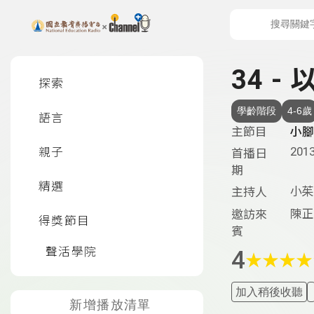
上方功能區塊
左側邊選單
34 
探索
學齡階段
4-6歲
語言
主節目
小腳
2013
親子
首播日
期
精選
小茱
主持人
陳正
邀訪來
得獎節目
賓
聲活學院
4
★
★
★
★
加入稍後收聽
新增播放清單