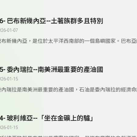
第二，諾魯人也是世界上最肥胖的人，肥胖者的比例非常高。
76- 巴布新幾內亞--土著族群多且特別
026-01-07
巴布新幾內亞，是位於太平洋西南部的一個島嶼國家。巴布亞
土著族群有數百個。很多偏遠的部落仍然只有輕微與外界接觸
75- 委內瑞拉--南美洲最重要的產油國
026-01-15
委內瑞拉是南美洲最重要的產油國，石油是委內瑞拉的經濟命
拉也是環球小姐、世界小姐的最大製造國。
74- 玻利維亞--「坐在金礦上的驢」
026-01-15