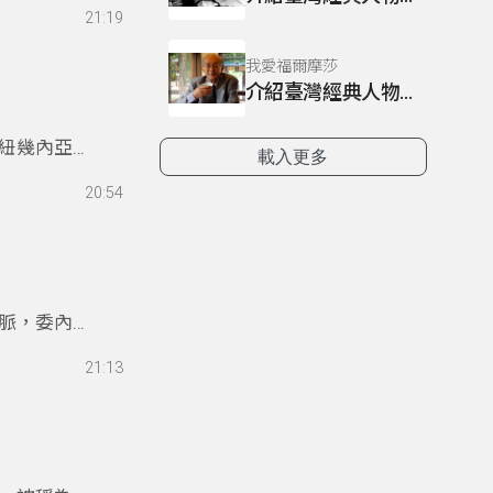
21:19
我愛福爾摩莎
介紹臺灣經典人物~林良
紐幾內亞的
載入更多
。
20:54
脈，委內瑞
21:13