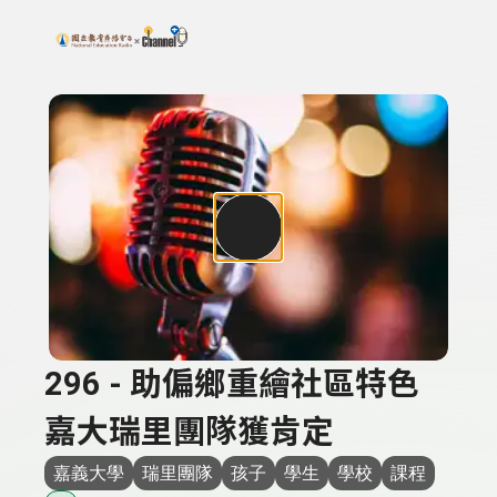
搜尋關鍵字：可輸入節目名稱、主持人或關鍵字
上方功能區塊
296 - 助偏鄉重繪社區特色
嘉大瑞里團隊獲肯定
嘉義大學
瑞里團隊
孩子
學生
學校
課程