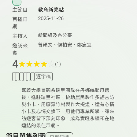
...
主節目
教育新亮點
2025-11-26
首播日
期
新聞組及各分臺
主持人
曾碩文、候柏安、鄭宸宜
邀訪來
賓
4
★
★
★
★
☆
(1)
逐字稿
嘉義大學景觀系瑞里團隊在丹娜絲颱風過
後，進駐瑞里社區，協助居民製作多語言防
災小卡、用廢棄竹材製作大提燈、還有心情
小卡及心情交換下，用他們專業所學，讓來
訪遊客留下深刻印象，成為實踐永續和在地
連結的最佳示範。
節目單集列表