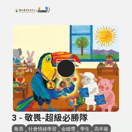
搜尋關鍵字：可輸入節目名稱、主持人或關鍵字
上方功能區塊
3 - 敬畏-超級必勝隊
敬畏
社會情緒學習
金鐘獎
學生
高年級