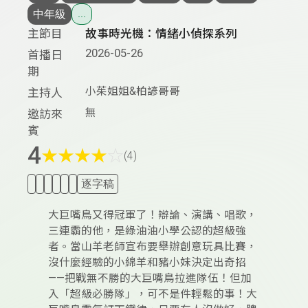
中年級
...
主節目
故事時光機：情緒小偵探系列
2026-05-26
首播日
期
小茱姐姐&柏諺哥哥
主持人
無
邀訪來
賓
4
★
★
★
★
☆
(4)
逐字稿
大巨嘴鳥又得冠軍了！辯論、演講、唱歌，
三連霸的他，是綠油油小學公認的超級強
者。當山羊老師宣布要舉辦創意玩具比賽，
沒什麼經驗的小綿羊和豬小妹決定出奇招
——把戰無不勝的大巨嘴鳥拉進隊伍！但加
入「超級必勝隊」，可不是件輕鬆的事！大