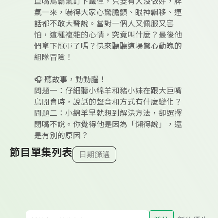
巨嘴鳥霸氣訂下鐵律，只要有人沒做好，脾
氣一來，嚇得大家心驚膽顫、眼神飄移、連
話都不敢大聲說。當對一個人又佩服又害
怕，這種複雜的心情，究竟叫什麼？最後他
們拿下冠軍了嗎？快來聽聽這場驚心動魄的
組隊冒險！
🎧 聽故事，動動腦！
問題一：仔細聽小綿羊和豬小妹在跟大巨嘴
鳥開會時，說話的聲音和方式有什麼變化？
問題二：小綿羊早就想到解決方法，卻選擇
閉嘴不說。你覺得他是因為「懶得說」，還
是有別的原因？
節目單集列表
日期篩選