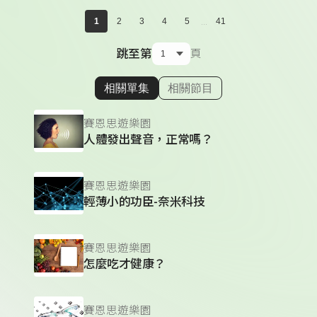
...
1
2
3
4
5
41
跳至第
頁
相關單集
相關節目
顯示相關單集
賽恩思遊樂園
人體發出聲音，正常嗎？
賽恩思遊樂園
輕薄小的功臣-奈米科技
賽恩思遊樂園
怎麼吃才健康？
賽恩思遊樂園