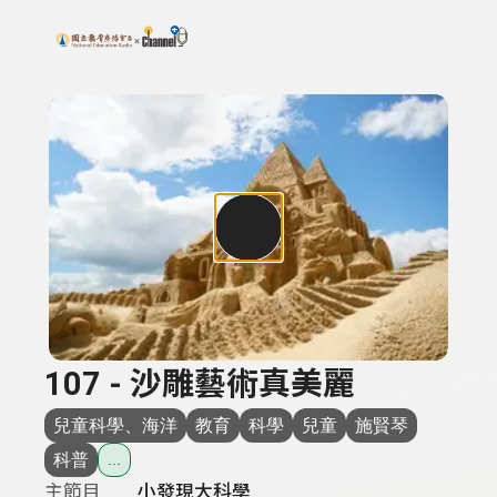
搜尋關鍵字：可輸入節目名稱、主持人或關鍵字
上方功能區塊
107 - 沙雕藝術真美麗
兒童科學、海洋
教育
科學
兒童
施賢琴
科普
...
主節目
小發現大科學