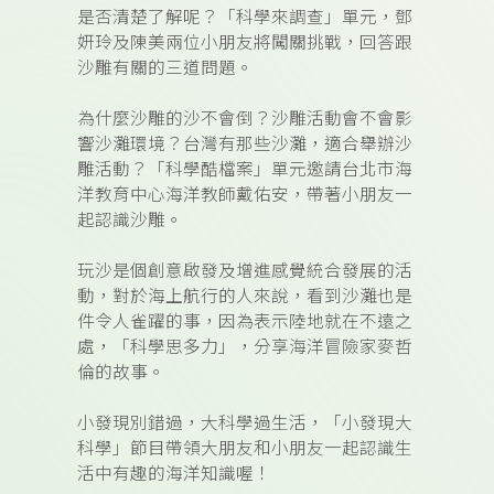
是否清楚了解呢？「科學來調查」單元，
鄧
妍玲及陳美
兩位小朋友將闖關挑戰，回答跟
沙雕有關的三道問題。
為什麼沙雕的沙不會倒？沙雕活動會不會影
響沙灘環境？台灣有那些沙灘，適合舉辦沙
雕活動？「科學酷檔案」單元
邀請台北市海
洋教育中心海洋教師戴佑安，帶著小朋友一
起認識沙雕。
玩沙是個創意啟發及增進感覺統合發展的活
動，對於海上航行的人來說，看到沙灘也是
件令人雀躍的事，因為表示陸地就在不遠之
處，「科學思多力」，分享海洋冒險家麥哲
倫的故事。
小發現別錯過，大科學過生活，
「小發現大
科學」節目帶領大朋友和小朋友一起認識生
活中有趣的海洋知識喔！