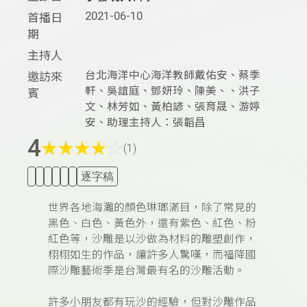
2021-06-10
首播日
期
主持人
台北海洋中心海洋教師戴佑安、蔡季
邀訪來
軒、吳誼庭、鄧妍玲、陳美、、洪子
賓
文、林芳如、黃柏諺、張育晟、游婷
安、助理主持人：張韜昌
4
★
★
★
★
☆
(1)
逐字稿
世界各地海灘的顏色琳瑯滿目，除了常見的
黑色、白色、黃色外，還有紫色、紅色、粉
紅色等，沙雕是以沙做為材料的雕塑創作，
栩栩如生的作品，讓許多人驚嘆，而福降國
際沙雕藝術季是台灣最有名的沙雕活動。
許多小朋友都有玩沙的經驗，但對沙雕作品