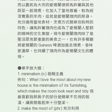
而以農民為大宗的愛爾蘭便將馬鈴薯與其他
蔬菜一起燉煮，也加入了當地普遍、較為經
濟實惠的羊肉，這就是愛爾蘭燉肉的原身。
充分運用當地食材、烹煮方式簡單但耗時的
特色，讓馬鈴薯燉肉也成為了愛爾蘭人堅韌
的精神的文化象徵。現今愛爾蘭燉肉除了是
聖派翠克節重要的美食之一，也有許多餐廳
將愛爾蘭的 Guiness 啤酒加進去燉煮，香味
更濃厚，也持續了燉肉作為愛爾蘭文化的體
現。
●單字放大鏡：
1. minimalism (n.) 極簡主義
例句：What I love the most about my new
house is the minimalism of its furnishing,
which makes the room look neat and tidy. 我
最喜歡我新房子的部分是簡單不花俏的裝
潢，讓房間看起來十分整潔。
2. make the most of (phr.) 充分利用