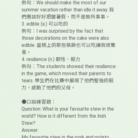
例句：We should make the most of our
summer vacation rather than idle it away. 我
們應該好好把握暑假，而不是無所事事。
3. edible (a.) 可以吃的
例句：I was surprised by the fact that
those decorations on the cake were also
edible. 蛋糕上的那些裝飾也可以吃讓我很驚
喜。
4. resilience (n.) 韌性、毅力
例句：The students showed their resilience
in the game, which moved their parents to
tears. 學生們在比賽中展現了他們堅強的毅
力，感動了他們的父母。
●口說練習題：
Question: What is your favourite stew in the
world? How is it different from the Irish
Stew?
Answer:
My favourite stew is the pork and potato