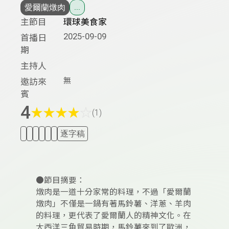
愛爾蘭燉肉
...
主節目
環球美食家
2025-09-09
首播日
期
主持人
無
邀訪來
賓
4
★
★
★
★
☆
(1)
逐字稿
●節目摘要：
燉肉是一道十分家常的料理，不過「愛爾蘭
燉肉」不僅是一鍋有著馬鈴薯、洋蔥、羊肉
的料理，更代表了愛爾蘭人的精神文化。在
大西洋三角貿易時期，馬鈴薯來到了歐洲，