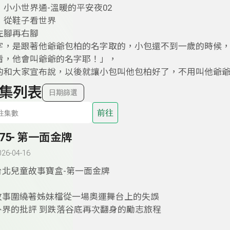
小小世界通-溫暖的平安夜02
：從鞋子看世界
左腳再右腳
字，是跟著他爺爺包柏的名字取的，小包還不到一歲的時候
看，他會叫爺爺的名字耶！」，
和大家宣布說，以後就讓小包叫他包柏好了，不用叫他爺爺，而
集列表
日期篩選
前往
175- 第一面金牌
026-04-16
台北兒童故事寶盒-第一面金牌
故事圍繞著姊妹檔從一場奧運舞台上的失誤
外界的批評 到跌落谷底再次翻身的勵志旅程