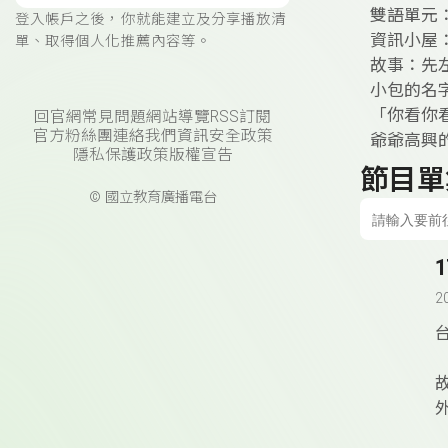
雙語單元：
登入帳戶之後，你就能建立及分享播放清
資訊小屋
單、取得個人化推薦內容等。
故事：先
小包的名
「你看你
回官網
常見問題
網站導覽
RSS訂閱
官方粉絲團
連絡我們
資訊安全政策
爺爺高興的
隱私保護政策
版權宣告
節目單
© 國立教育廣播電台
2