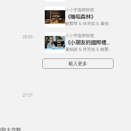
小小宇宙探險號
《嘰呱森林》
施賢琴 & 林芳如 & 黃柏諺
小小宇宙探險號
28:05
《小朋友的國際禮儀》
黃柏諺 & 林芳如 & 施賢琴
載入更多
27:57
狗狗大作戰