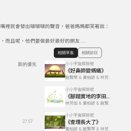
，嘴裡就會發出啵啵啵的聲音，爸爸媽媽都笑著說：
且呢，他們要做最好最好的朋友......
相關單集
相關節目
顯示相關單集
小小宇宙探險號
新的優先
《好鼻師變螞蟻》
施賢琴 & 黃柏諺 & 林芳如
小小宇宙探險號
《腳踏實地的李田螺》
林芳如 & 黃柏諺 & 施賢琴
小小宇宙探險號
27:57
《查理長大了》
黃柏諺 & 施賢琴 & 林芳如