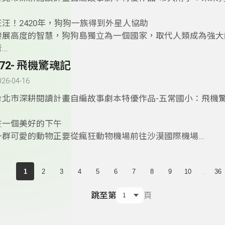
汪汪！2420年，狗狗一族得到外星人協助
發展高度的智慧，狗狗島獨立為一個國家，取代人類成為強大
...
172- 飛機驚魂記
026-04-16
台北市深耕閱讀計畫自編故事劇本特優作品-五常國小：飛機
­在一個美好的下午
一群可愛的動物正要從瘋狂動物機場前往沙漠國際機場...
...
1
2
3
4
5
6
7
8
9
10
36
跳至第
頁