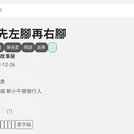
搜尋關鍵字：可輸入節
- 先左腳再右腳
育
陳燕柔
閱讀
故事
...
故事屋
-12-26
柔
城 新小牛頓發行人
☆
(1)
逐字稿