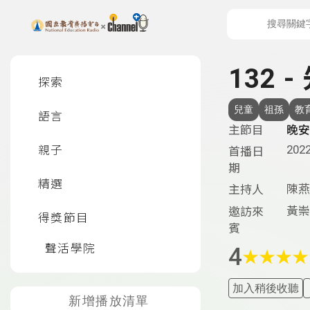
上方功能區塊
左側邊選單
132 
探索
兒童
祖孫
教
語言
主節目
晚安
2022
親子
首播日
期
精選
陳燕
主持人
黃崇
邀訪來
得獎節目
賓
聲活學院
4
★
★
★
★
加入稍後收聽
新增播放清單