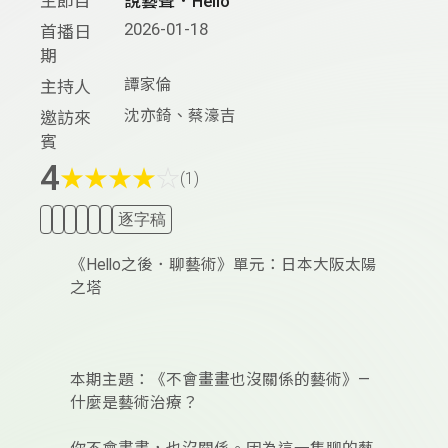
主節目
說藝聲．Hello
2026-01-18
首播日
期
譚家倫
主持人
沈亦錡、蔡濠吉
邀訪來
賓
4
★
★
★
★
☆
(1)
逐字稿
《Hello之後．聊藝術》單元：日本大阪太陽
之塔
本期主題：《不會畫畫也沒關係的藝術》—
什麼是藝術治療？