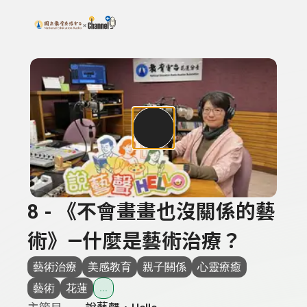
搜尋關鍵字：可輸入節目名稱、主持人或關鍵字
上方功能區塊
8 - 《不會畫畫也沒關係的藝
術》—什麼是藝術治療？
藝術治療
美感教育
親子關係
心靈療癒
藝術
花蓮
...