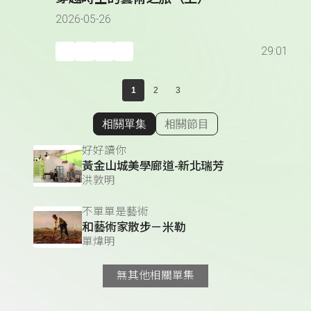
2026-05-26
29:01
1
2
3
相關單集
相關節目
顯示相關單集
好好讀你
黃金山城美學廊道-新北瑞芳
洪敦明
不單單是藝術
和藝術家散步－米勒
單煒明
無其他相關單集