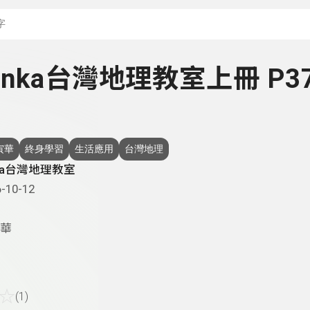
搜尋關鍵字：可輸入節
 Yinka台灣地理教室上冊 P3
寅華
終身學習
生活應用
台灣地理
nka台灣地理教室
-10-12
華
☆
(1)