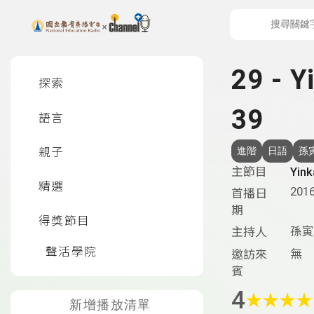
上方功能區塊
左側邊選單
29 -
探索
39
語言
親子
進階
日語
孫
主節目
Yi
精選
2016
首播日
期
得獎節目
孫寅
主持人
聲活學院
無
邀訪來
賓
4
★
★
★
★
新增播放清單