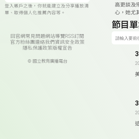
高更談及
登入帳戶之後，你就能建立及分享播放清
心，她尤
單、取得個人化推薦內容等。
節目單
回官網
常見問題
網站導覽
RSS訂閱
官方粉絲團
連絡我們
資訊安全政策
隱私保護政策
版權宣告
© 國立教育廣播電台
2
美
2