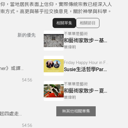
信仰，當地居民表面上信仰，實際傳統宗教已經深入人
尊崇方式。高更與蒂乎拉交換意見，關於神學與科學。
相關單集
相關節目
顯示相關單集
不單單是藝術
新的優先
和藝術家散步－基弗
單煒明
Friday Happy Hour in Formosa
ner》或譯
Susie生活哲學Part2 & 小琉球自由潛水教練Ray *Susie Lee's Life Philosophy Part 2 & XiaoliuqiuFreediving Coach Ray
談小說內
54:56
不單單是藝術
和藝術家散步－夏卡爾Ⅰ
單煒明
無其他相關單集
起四處走走
的旅程。
54:56