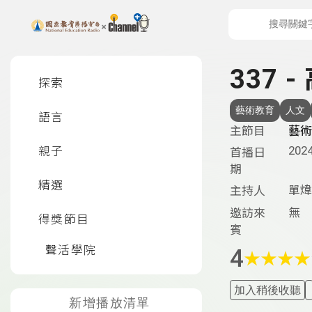
上方功能區塊
左側邊選單
337 
探索
藝術教育
人文
語言
主節目
藝術
2024
親子
首播日
期
精選
單煒
主持人
無
邀訪來
得獎節目
賓
聲活學院
4
★
★
★
★
加入稍後收聽
新增播放清單