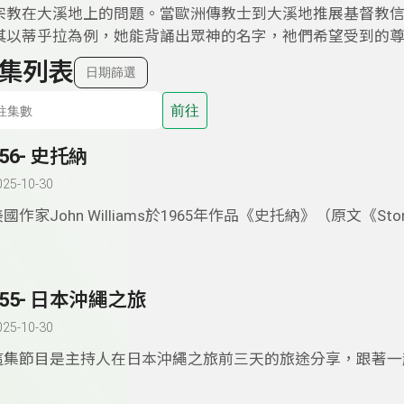
宗教在大溪地上的問題。當歐洲傳教士到大溪地推展基督教
其以蒂乎拉為例，她能背誦出眾神的名字，祂們希望受到的
集列表
日期篩選
前往
356- 史托納
025-10-30
國作家John Williams於1965年作品《史托納》（原文《Sto
為《斯通納》）名氣不小，文壇家喻戶曉的一本書。本集節目
容，故事的開頭。之後幾段故事的發生讓人印象深刻。
355- 日本沖繩之旅
025-10-30
這集節目是主持人在日本沖繩之旅前三天的旅途分享，跟著一
看看，輕鬆完成一場既是走訪美術館，又同時享受美食與美景