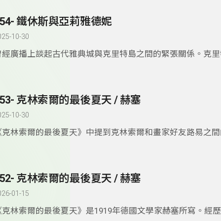
354- 鐵休斯與亞莉雅德妮
025-10-30
曾經廣播上談起古代雅典城與克里特島之間的緊張關係。克里
歐洲文化的源頭，在愛琴海文明時代各方面表現都強於其它地
鐵休斯與亞莉雅德妮的故事大概說明這段歷史，雖然當中夾帶
不可預料的愛情故事。故事曲折，讓聞者不勝唏噓。
353- 克林索爾的最後夏天 / 赫塞
025-10-30
《克林索爾的最後夏天》中提到克林索爾和畫家好友路易之間
林索爾寫信給路易，文字優美，像似與人說話，又似內心獨白
實交錯，談時間，談理想，談如何成為藝術家。赫塞文字與思
我一讀再讀。
352- 克林索爾的最後夏天 / 赫塞
026-01-15
《克林索爾的最後夏天》是1919年德國文學家赫塞所寫。經