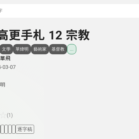
搜尋關鍵字：可輸入節
- 高更手札 12 宗教
文學
單煒明
藝術家
基督教
...
單飛
-03-07
明
☆
(1)
逐字稿