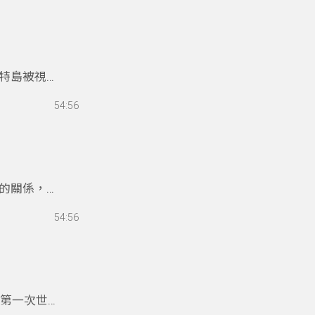
特島被視為
區。於是，
54:56
神話，夾帶
的關係，克
，回憶與現
54:56
想優美，讓
歷第一次世界