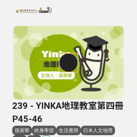
搜尋關鍵字：可輸入節目名稱、主持人或關鍵字
上方功能區塊
239 - YINKA地理教室第四冊
P45-46
孫寅華
終身學習
生活應用
日本人文地理