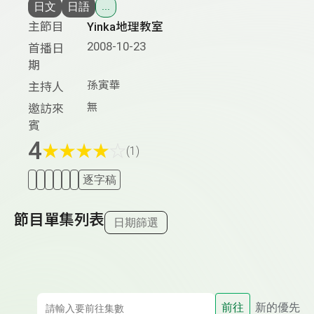
日文
日語
...
主節目
Yinka地理教室
2008-10-23
首播日
期
孫寅華
主持人
無
邀訪來
賓
4
★
★
★
★
☆
(1)
逐字稿
節目單集列表
日期篩選
前往
新的優先