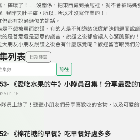
，摔壞了！......沒關係，把東西藏到抽屜裡，就不會被媽
...我昨天肚子痛，所以...所以才沒寫作業的！」
友們都有說過類似的謊話，
能是不想被罵而說謊、有的人是不知道該怎麼解決問題而說
說的是善意還是惡意的謊言，說謊之後都會讓人心驚膽顫的
位大朋友小朋友說謊之後會有什麼感覺呢？歡迎留言跟我們
集列表
日期篩選
前往
153- 《愛吃水果的牛》小隊員召集！分享最愛的
026-01-15
小隊員上線了！聽聽小朋友們分享喜歡吃的食物，以及可愛的
水果的牛》
你說，我說，大家一起說！ 你會形容水果的口感嗎？
152- 《棉花糖的早餐》吃早餐好處多多
️➡️例如：sweet, tart, juicy, crunchy, mealy