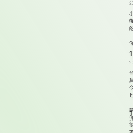
2
2
➡
2