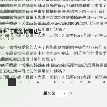
️➡️答案是：「hold one’s nerve、keep one’s head」
國語課本、歷史課上認識了好多古人，但他們誰是誰？誰做了
想知道這句話中有哪些單字片語可以學習嗎？
搞不清楚啦！
今天節目中邀請到三民書局榴槤哥哥分享《古人的一天》系列
快打開《你說，我說，大家一起說！》跟著Nora老師一起學
書如何將古人的事蹟用趣味的方式整理得清清楚楚？
雙語單元：
你說，我說，大家一起說！ 小朋友，文思泉湧怎麼用英語說
➡️➡️答案是：「
creative juices flow/overflow
想知道生活中可以如何運用這句話嗎？
149- 《萬能修理店》
快打開《你說，我說，大家一起說！》跟著Nora老師一起學
026-01-15
你是一個惜福愛物的人嗎？你觀察到你的同學哪些地方有些浪
今天在節目當中邀請到中信國小的小朋友一同分享他們惜福愛
也收聽好聽的故事《萬能修理店》
雙語單元：
你說，我說，大家一起說！ 小朋友，惜福愛物該怎麼用英語
➡️➡️答案是：「
reduce, reuse, recycle
」
想知道生活中可以如何運用這句話嗎？
快打開《你說，我說，大家一起說！》跟著Nora老師一起學
...
1
2
3
4
5
6
7
8
9
10
31
跳至第
頁