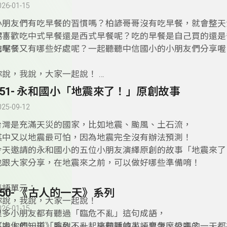
快打開《你說，我說，大家一起說！》跟著Nora老師一起學
026-01-15
小朋友們有吃早餐的習慣嗎？柏諺哥哥沒有吃早餐，就會整天
呢！
你喜歡吃中式早餐還是西式早餐呢？吃的早餐是自己買的還是
的呢？
吃早餐又有哪些好處呢？一起聽聽中信國小的小朋友們分享喔
你說，我說，大家一起說！
很多小朋友都有聽過「民以食為天」這句話，
151- 永和國小「地震來了！」原創故事
不過你們知道「民以食為天」這句話的英語要怎麼說嗎？
025-09-12
️➡️答案是：「Bread is the staff of life.」
想知道這句話中有哪些單字片語可以學習嗎？
台灣是充滿天災的國家，比如地震、颱風、土石流，
快打開《你說，我說，大家一起說！》跟著Nora老師一起學
其中又以地震最可怕，因為地震完全沒有辦法預測！
今天邀請的永和國小的五位小朋友演繹原創的故事「地震來了
也跟大家分享，在地震來之前，可以做好哪些準備唷！
雙語單元：
150- 《古人的一天》系列
你說，我說，大家一起說！
026-01-15
很多小朋友都有聽過「臨危不亂」這句成語，
不過你們知道「臨危不亂」這句話的英語要怎麼說嗎？
《古人的一天》系列，一起來聽聽詩人、皇帝、公主的一天都