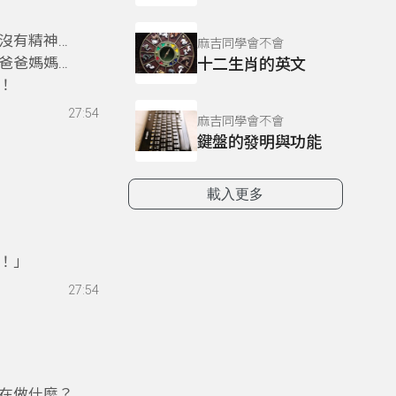
英文囉！
沒有精神
麻吉同學會不會
爸爸媽媽做
十二生肖的英文
！
27:54
麻吉同學會不會
鍵盤的發明與功能
載入更多
英文囉！
！」
27:54
在做什麼？