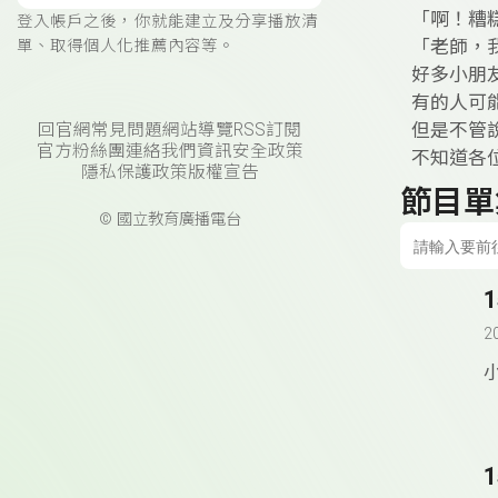
「啊！糟糕
登入帳戶之後，你就能建立及分享播放清
「老師，我
單、取得個人化推薦內容等。
好多小朋
有的人可
但是不管
回官網
常見問題
網站導覽
RSS訂閱
官方粉絲團
連絡我們
資訊安全政策
不知道各
隱私保護政策
版權宣告
節目單
© 國立教育廣播電台
2
➡