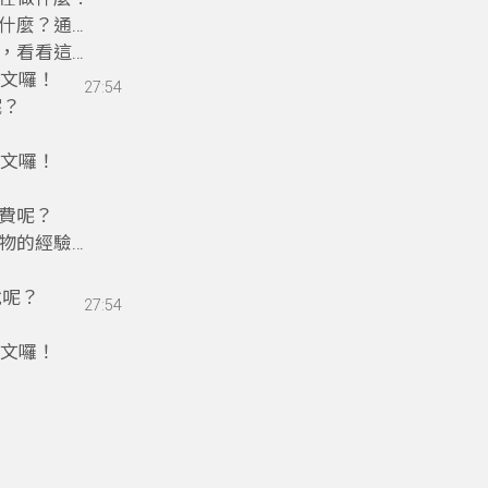
什麼？通通
，看看這套
英文囉！
27:54
呢？
英文囉！
費呢？
物的經驗，
說呢？
27:54
英文囉！