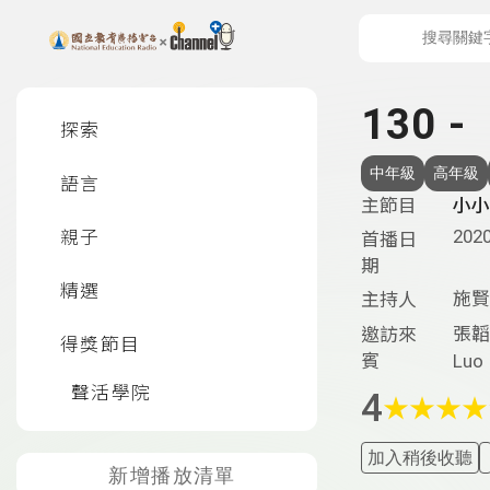
上方功能區塊
左側邊選單
130 
探索
中年級
高年級
語言
主節目
小小
2020
親子
首播日
期
精選
施賢
主持人
張韜
邀訪來
得獎節目
賓
Luo
聲活學院
4
★
★
★
★
加入稍後收聽
新增播放清單