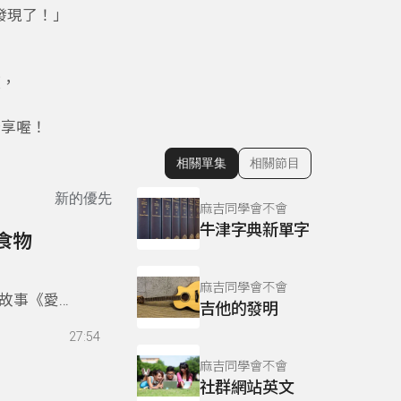
媽發現了！」
謊，
！
分享喔！
相關單集
相關節目
顯示相關單集
新的優先
麻吉同學會不會
牛津字典新單字
食物
麻吉同學會不會
故事《愛吃
吉他的發明
27:54
麻吉同學會不會
社群網站英文