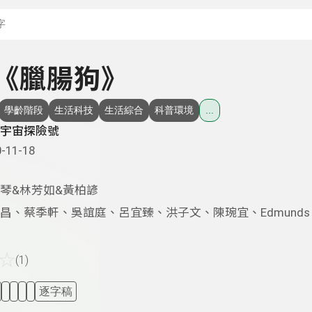
搜尋關鍵字：可輸入節
- 《臘腸狗》
學齡階段
生活科技
生活綜合
科普環境
...
宇宙探險號
-11-18
琴&林芳如&黃柏諺
昌、蔡季軒、吳誼庭、呂宜臻、洪子文、陳琬宜、Edmunds Le
☆
(1)
逐字稿