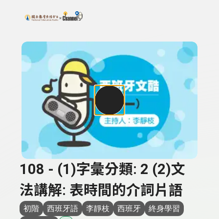
搜尋關鍵字：可輸入節目名稱、主持人或關鍵字
上方功能區塊
108 - (1)字彙分類: 2 (2)文
法講解: 表時間的介詞片語
初階
西班牙語
李靜枝
西班牙
終身學習