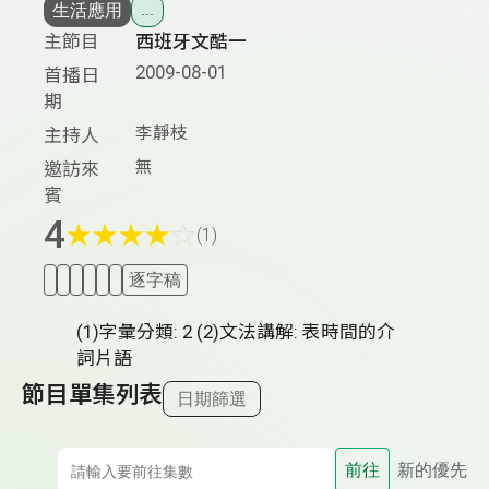
生活應用
...
主節目
西班牙文酷一
2009-08-01
首播日
期
李靜枝
主持人
無
邀訪來
賓
4
★
★
★
★
☆
(1)
逐字稿
(1)字彙分類: 2 (2)文法講解: 表時間的介
詞片語
節目單集列表
日期篩選
前往
新的優先