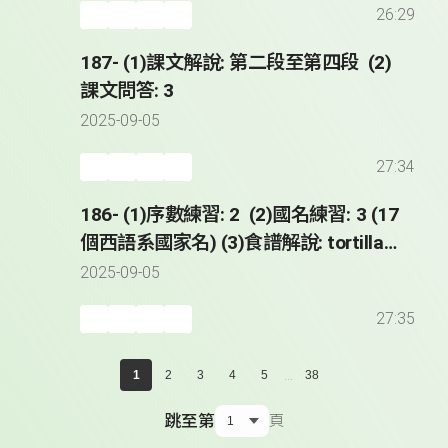
26:29
187- (1)課文解說: 第二段至第四段 (2)
課文問答: 3
2025-09-05
27:34
186- (1)序數練習: 2 (2)國名練習: 3 (17
個西語系國家名) (3)食譜解說: tortilla
de patatas (4)課文解說: 第一段
2025-09-05
27:35
...
1
2
3
4
5
38
跳至第
頁