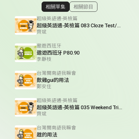
相關單集
相關節目
顯示相關單集
超級英語通-英檢篇
超級英語通-英檢篇 083 Cloze Test/段落填空-13
齊斌
遨遊西班牙
遨遊西班牙 P80.90
李靜枝
台灣閩南語我嘛會
歕雞gui的用法
鄭安住
超級英語通-英檢篇
超級英語通-英檢篇 035 Weekend Trip- 週末旅遊
齊斌
台灣閩南語我嘛會
趖的用法