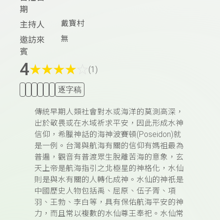
期
戴寶村
主持人
無
邀訪來
賓
4
★
★
★
★
☆
(1)
逐字稿
傳統早期人類社會對水或海洋的莫測高深，
出於敬畏或在水域祈求平安，因此形成水神
信仰，希臘神話的海神波賽頓(Poseidon)就
是一例。台灣與航海有關的信仰有媽祖最為
普遍，觀音有普渡眾生脫離苦海的意象，玄
天上帝是航海指引之北極星的神格化，水仙
則是與水有關的人轉化成神。水仙的神祇是
中國歷史人物包括禹、屈原、伍子胥、項
羽、王勃、李白等，具有保佑航海平安的神
力，而且常以複數的水仙尊王奉祀。水仙常