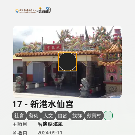
搜尋關鍵字：可輸入節目名稱、主持人或關鍵字
上方功能區塊
17 - 新港水仙宮
社會
藝術
人文
自然
族群
戴寶村
...
主節目
厝邊聽海風
2024-09-11
首播日