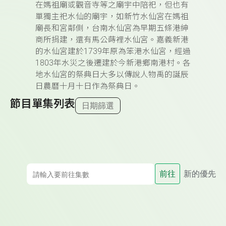
在媽祖廟或觀音寺等之廟宇中陪祀，但也有
單獨主祀水仙的廟宇，如新竹水仙宮在媽祖
廟長和宮鄰側，台南水仙宮為早期五條港紳
商所捐建，還有馬公蒔裡水仙宮。嘉義新港
的水仙宮建於1739年原為笨港水仙宮，經過
1803年水災之後遷建於今新港鄉南港村。各
地水仙宮的祭典日大多以傳說人物禹的誕辰
日農曆十月十日作為祭典日。
節目單集列表
日期篩選
前往
新的優先