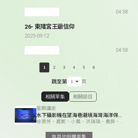
04:58
26- 東隆宮王爺信仰
2025-09-12
04:58
1
2
3
4
5
6
跳至第
頁
相關單集
相關節目
顯示相關單集
星期講座
水下攝影機在望海巷潮境海灣海洋保育區的應用
徐德芳、嘉妮、小風、洪璘璘、曼屏、莊妤萱 & 徐德芳、小風、洪璘璘、曼屏、莊妤萱、雅柏（黃柏諺）
無其他相關單集