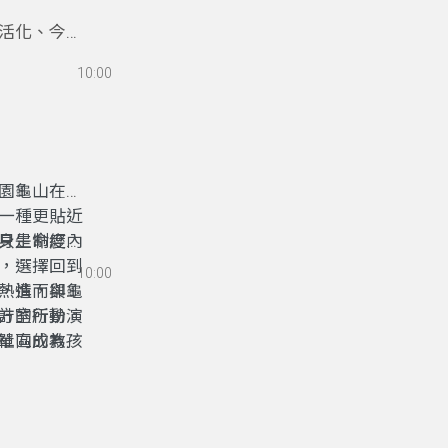
活化、今秋
與青年力量
10:00
、地方實作
是真正走進
園龜山在地
一種更貼近
只是制度內
身生命經驗
，選擇回到
10:00
，進而與龜
熱情，卻受
方的行動。
計室所扮演
社區成為孩
單向的教
共同前行的
，都能在地
間，而成為