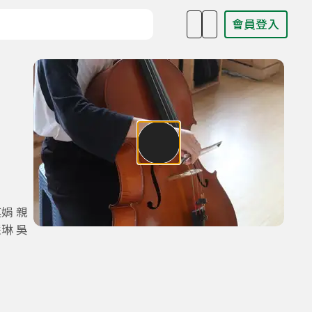
會員登入
目名稱、主持人或關鍵字
娟 親
琳 吳