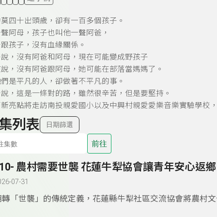
約莫四十出頭歲，卻有一百多個孩子。
一聲阿母，孩子也叫他一聲阿爸，
母跟孩子，沒有血緣關係。
子說，沒有阿爸和阿母，現在可能變成野孩子
孩說，沒有阿爸跟阿母，她可能在部落當媽媽了。
他們是平凡的人，卻做著不平凡的事。
母說，這是一條對的路，雖然很辛苦，但是要堅持。
育新亮點將走訪南投親愛國小以及中興村親愛愛樂音樂實驗學校
集列表
日期篩選
前往
310- 農村需要世襲 花蓮牛犁協會讓青年安心返鄉
026-07-31
翻轉「世襲」的傳統定義，花蓮縣牛犁社區交流協會將農村文
感及在地事業「代代相傳」，讓「返鄉務農」不再是「混不好