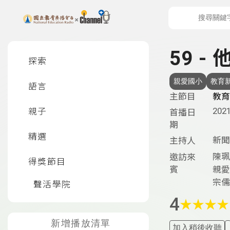
上方功能區塊
左側邊選單
59 
探索
親愛國小
教育
語言
主節目
教育
2021
親子
首播日
期
精選
新聞
主持人
陳珮
邀訪來
得獎節目
賓
親愛
宗儒
聲活學院
4
★
★
★
★
新增播放清單
加入稍後收聽