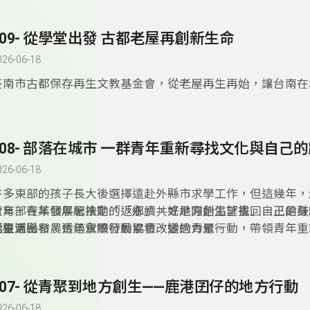
而是「為家鄉盡心力」的榮耀。
309- 從學堂出發 古都老屋再創新生命
026-06-18
臺南市古都保存再生文教基金會，從老屋再生再始，讓台南在
重獲新生命，如今基金會希望將這份使命向下延伸，和在地的
作，希望讓學生認識老屋的價值及意義，同時培養新一代的人
308- 部落在城市 一群青年重新尋找文化與自己
026-06-18
許多東部的孩子長大後選擇遠赴外縣市求學工作，但這幾年，
青年，在某個年紀決定「返鄉」，或是開始渴望找回自己的身
教育部青年發展署推動的「永續共好地方創生計畫」，正是鼓
化根源。
從生活出發，透過實際行動累積改變的力量。
而臺東縣布農青年永續發展協會，透過青聚行動，帶領青年重
落的連結。
307- 從青聚到地方創生——鹿港囝仔的地方行動
026-06-18