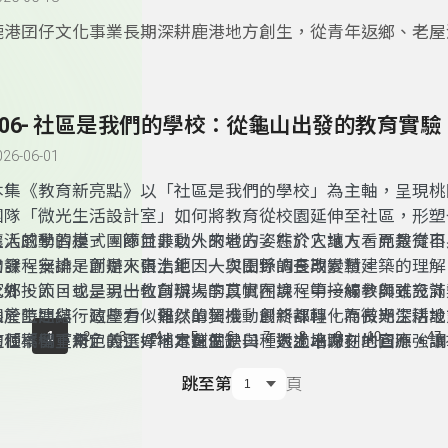
鹿港囝仔文化事業長期深耕鹿港地方創生，從青年返鄉、老屋
藝術節，到地方生活與青年培力等行動，都讓人看見地方文化
結合的可能性。尤其在「青聚點」相關計畫中，透過實際走讀
與青年交流，讓更多年輕人理解「地方創生」不只是口號，而
306- 社區是我們的學校：從龜山出發的教育實驗
地方生活的一種方式。
026-06-01
本集《教育新亮點》以「社區是我們的學校」為主軸，呈現桃
團隊「微光生活設計室」如何將教育從校園延伸至社區，形塑
生活的學習模式。節目最動人的地方，在於它讓人看見教育不
讓人感動的是，團隊並非以外來者的姿態介入地方，而是從自
的課程安排，而是來自土地、人與關係的長期累積。
出發。無論是創辦人張浩鉅因一次田野調查改變對建築的理解
家鄉投入，或是另一位創辦人李苡帆在課程中接觸參與式設計
此外，節目也呈現出教育現場的真實困境。第一線教師雖充滿
山產生連結，這些看似偶然的契機，最終都轉化為長期深耕地
限於時間與行政壓力，難以單獨推動創新課程。而微光生活設
...
1
2
3
4
5
6
7
8
9
10
47
這種「留下來」的選擇，本身就是一種對土地深刻的回應。
的「橋樑」角色，正好補足這個缺口，透過串聯在地資源，讓
這個案例重新定義了「地方創生」與「人才培力」。它不強調
子的學習場域。這樣的合作不只是分工，更是一種彼此支持、
導，而是讓每個人找到自己的位置，無論是青年、居民或教師
跳至第
頁
夥伴關係。
方中發揮影響力。當個人的力量被串聯，地方不再只是地理空
一個共同實踐、彼此成就的生活共同體。