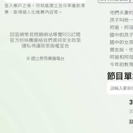
登入帳戶之後，你就能建立及分享播放清
單、取得個人化推薦內容等。
他們夫妻
孩子叫她
阿爸、阿
回官網
常見問題
網站導覽
RSS訂閱
國中的孩
官方粉絲團
連絡我們
資訊安全政策
國中的女
隱私保護政策
版權宣告
朋友說，
阿爸和阿
© 國立教育廣播電台
今年的教
節目單
2