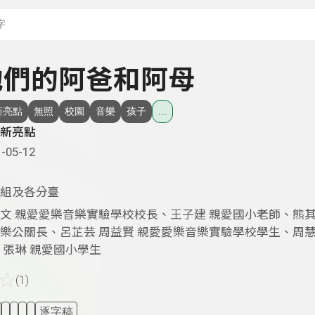
搜尋關鍵字：可輸入節
- 他們的阿爸和阿母
新亮點
無照
校園
音樂
孩子
...
新亮點
-05-12
組及各分臺
文 親愛愛樂音樂實驗學校校長、王子建 親愛國小老師、熊其
樂公關長、呂芷芸 周益賢 親愛愛樂音樂實驗學校學生、周慧
 張琳 親愛國小學生
☆
(1)
逐字稿