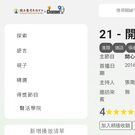
上方功能區塊
左側邊選單
21 -
探索
進階
德語
張
語言
主節目
開心
2016
親子
首播日
期
精選
張南
主持人
無
邀訪來
得獎節目
賓
聲活學院
4
★
★
★
★
加入稍後收聽
新增播放清單