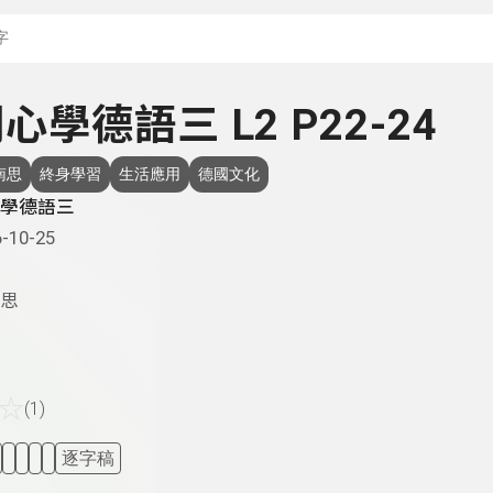
搜尋關鍵字：可輸入節
 開心學德語三 L2 P22-24
南思
終身學習
生活應用
德國文化
學德語三
-10-25
思
☆
(1)
逐字稿