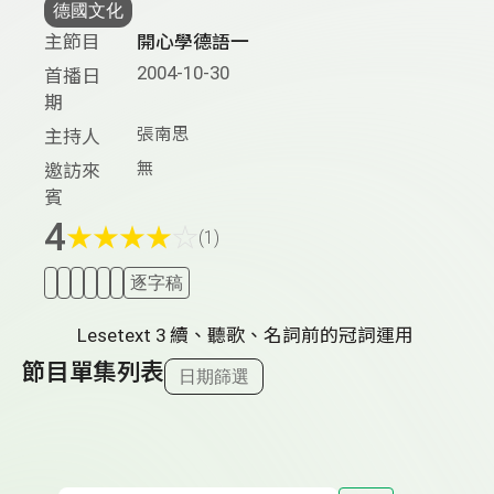
德國文化
主節目
開心學德語一
2004-10-30
首播日
期
張南思
主持人
無
邀訪來
賓
4
★
★
★
★
☆
(1)
逐字稿
Lesetext 3 續、聽歌、名詞前的冠詞運用
節目單集列表
日期篩選