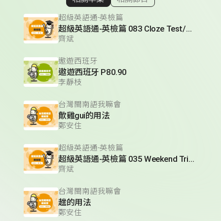
顯示相關單集
超級英語通-英檢篇
超級英語通-英檢篇 083 Cloze Test/段落填空-13
齊斌
遨遊西班牙
遨遊西班牙 P80.90
李靜枝
台灣閩南語我嘛會
歕雞gui的用法
鄭安住
超級英語通-英檢篇
超級英語通-英檢篇 035 Weekend Trip- 週末旅遊
齊斌
台灣閩南語我嘛會
趖的用法
鄭安住