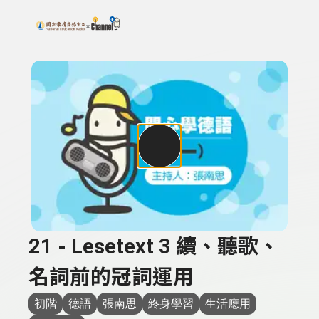
搜尋關鍵字：可輸入節目名稱、主持人或關鍵字
上方功能區塊
21 - Lesetext 3 續、聽歌、
名詞前的冠詞運用
初階
德語
張南思
終身學習
生活應用