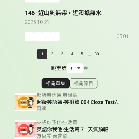
146- 近山剉無柴，近溪擔無水
2025-10-21
05:01
...
1
2
3
4
5
30
跳至第
頁
相關單集
相關節目
顯示相關單集
超級英語通-英檢篇
超級英語通-英檢篇 084 Cloze Test/段落填空-14
齊斌
英語你我他-生活篇
英語你我他-生活篇 71 天氣預報
方巨琴.姜夢童