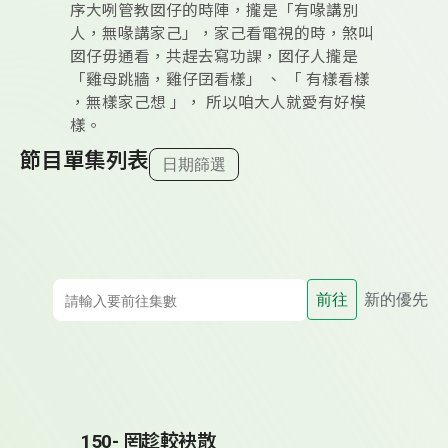
序大咧管教囡仔的時陣，攏是「有喙講別
人，無喙講家己」，家己看電視的時，煞叫
囡仔毋通看，共趕去寫功課，囡仔人攏是
「雞母跳牆，雞仔囝看樣」 、 「 有樣看樣
，無樣家己想 」， 所以咱大人就愛有好模
樣。
節目單集列表
日期篩選
前往
新的優先
150- 罔趁較袂散