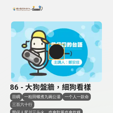
搜尋關鍵字：可輸入節目名稱、主持人或關鍵字
上方功能區塊
86 - 大狗盤牆，細狗看樣
目睭
一粒田螺煮九碗公湯
一个人一款命
三百六十行
囡仔人尻川三斗火，也會歕風也會炊粿