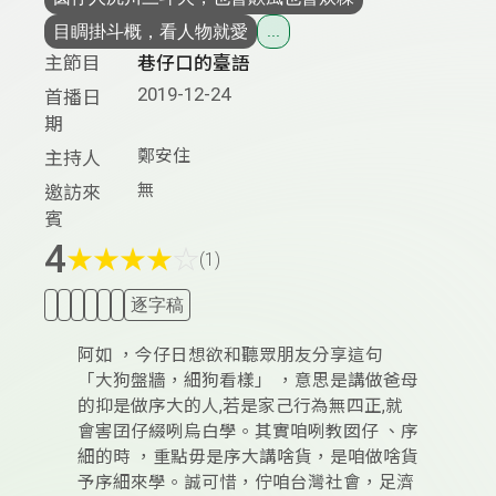
目睭掛斗概，看人物就愛
...
主節目
巷仔口的臺語
2019-12-24
首播日
期
鄭安住
主持人
無
邀訪來
賓
4
★
★
★
★
☆
(1)
逐字稿
阿如 ，今仔日想欲和聽眾朋友分享這句
「大狗盤牆，細狗看樣」 ，意思是講做爸母
的抑是做序大的人,若是家己行為無四正,就
會害囝仔綴咧烏白學。其實咱咧教囡仔 、序
細的時 ，重點毋是序大講啥貨，是咱做啥貨
予序細來學。誠可惜，佇咱台灣社會，足濟