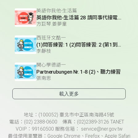
英語你我他-生活篇
英語你我他-生活篇 28 請同事代接電話(1)
方巨琴.姜夢童
西班牙文酷一
(1)問答練習: 1 (2)問答練習: 2 (第1到3題) (3)實用短句單元 (Hablando en plata)- 火車篇 (II)
李靜枝
開心學德語一
Partnerubungen Nr. 1-8 (2)、聽力練習
張南思
載入更多
頁尾資訊
地址：(100052) 臺北市中正區南海路45號
電話：(02) 2388-0600 傳真：(02)2389-3126 TANET
VOIP：99160500 服務信箱： service@ner.gov.tw
最佳使用瀏覽器：Google Chrome、Firefox、Apple Safari