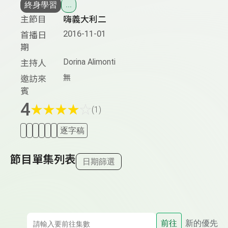
終身學習
...
主節目
嗨義大利二
2016-11-01
首播日
期
Dorina Alimonti
主持人
無
邀訪來
賓
4
★
★
★
★
☆
(1)
逐字稿
節目單集列表
日期篩選
前往
新的優先