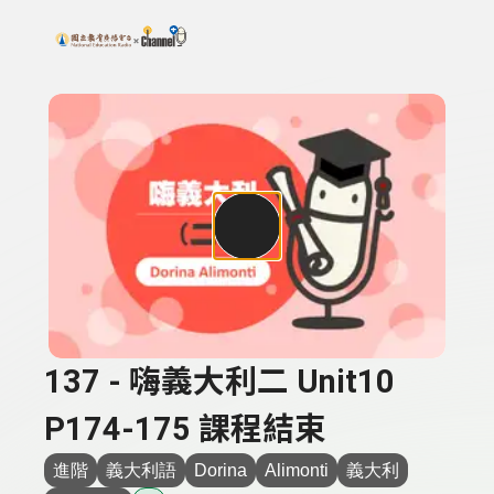
搜尋關鍵字：可輸入節目名稱、主持人或關鍵字
上方功能區塊
137 - 嗨義大利二 Unit10
P174-175 課程結束
進階
義大利語
Dorina
Alimonti
義大利