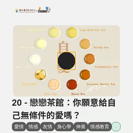
搜尋關鍵字：可輸入節目名稱、主持人或關鍵字
上方功能區塊
20 - 戀戀茶館：你願意給自
己無條件的愛嗎？
愛情
情感
友情
身心學
伸展
情感教育
...