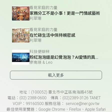
看見家庭的力量
家務分工不是小事！更是一門情感藝術
利翠珊
看見家庭的力量
在忙碌生活中保持親密感
利翠珊
科技便辯辨
粉紅泡泡還是幻覺泡泡？AI愛情的真假交界
廖南瑛 & Leo
載入更多
頁尾資訊
地址：(100052) 臺北市中正區南海路45號
電話：(02) 2388-0600 傳真：(02)2389-3126 TANET
VOIP：99160500 服務信箱： service@ner.gov.tw
最佳使用瀏覽器：Google Chrome、Firefox、Apple Safari