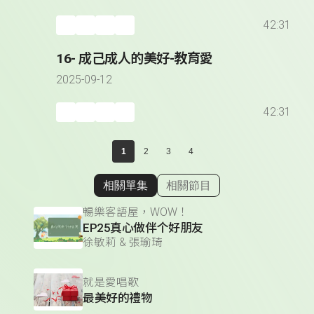
42:31
16- 成己成人的美好-教育愛
2025-09-12
42:31
1
2
3
4
相關單集
相關節目
顯示相關單集
暢樂客語屋，WOW！
EP25真心做伴个好朋友
徐敏莉 & 張瑜琦
就是愛唱歌
最美好的禮物