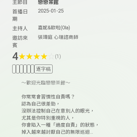
主節目
戀戀茶館
2025-01-25
首播日
期
嘉妮&歐啦(Ola)
主持人
張瑋庭 心理諮商師
邀訪來
賓
4
★
★
★
★
☆
(1)
逐字稿
～歡迎光臨戀戀茶館～
你常常會習慣性自責嗎？
認為自己很差勁，
沒辦法控制自己在意別人的眼光，
尤其是你特別重視的人，
你會陷入一種「過度自責」的狀態，
掉入越來越討厭自己的無限巡迴…