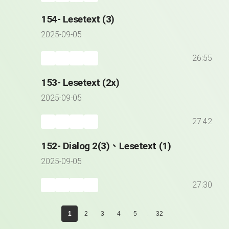
154- Lesetext (3)
2025-09-05
26:55
153- Lesetext (2x)
2025-09-05
27:42
152- Dialog 2(3)、Lesetext (1)
2025-09-05
27:30
...
1
2
3
4
5
32