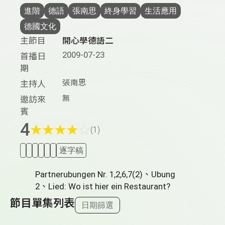
進階
德語
張南思
終身學習
生活應用
德國文化
主節目
開心學德語二
2009-07-23
首播日
期
張南思
主持人
無
邀訪來
賓
4
★
★
★
★
☆
(1)
逐字稿
Partnerubungen Nr. 1,2,6,7(2)、Ubung
2、Lied: Wo ist hier ein Restaurant?
節目單集列表
日期篩選